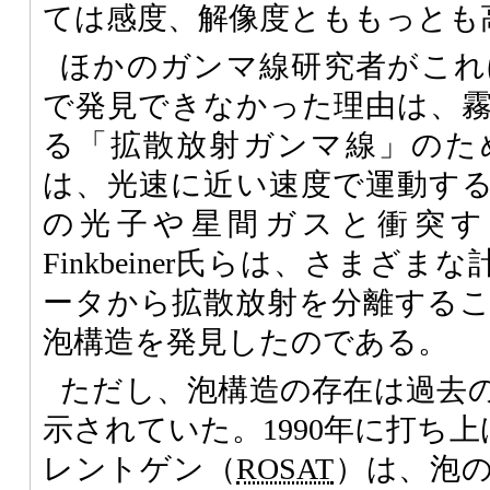
ては感度、解像度とももっとも
ほかのガンマ線研究者がこれ
で発見できなかった理由は、
る「拡散放射ガンマ線」のた
は、光速に近い速度で運動す
の光子や星間ガスと衝突す
Finkbeiner氏らは、さまざま
ータから拡散放射を分離する
泡構造を発見したのである。
ただし、泡構造の存在は過去
示されていた。1990年に打ち
レントゲン（
ROSAT
）は、泡