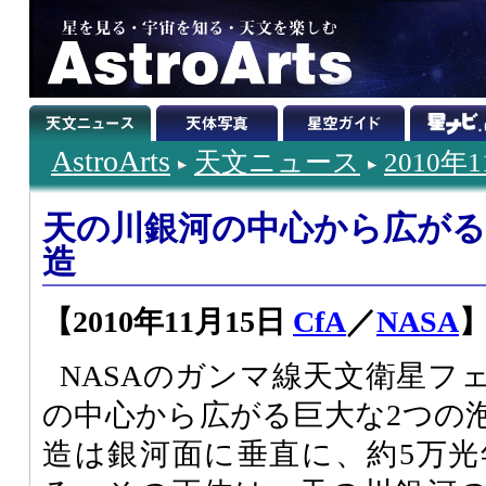
AstroArts
天文ニュース
2010年
天の川銀河の中心から広がる
造
【2010年11月15日
CfA
／
NASA
NASAのガンマ線天文衛星フ
の中心から広がる巨大な2つの
造は銀河面に垂直に、約5万