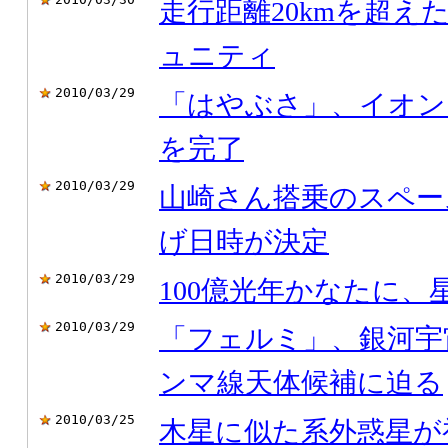
走行距離20kmを超え
ュニティ
2010/03/29
「はやぶさ」、イオン
を完了
2010/03/29
山崎さん搭乗のスペー
げ日時が決定
2010/03/29
100億光年かなたに、
2010/03/29
「フェルミ」、銀河宇
ンマ線天体候補に迫る
2010/03/25
木星に似た系外惑星が