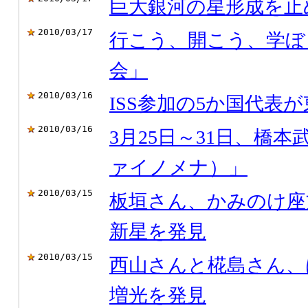
巨大銀河の星形成を止
2010/03/17
行こう、開こう、学ぼ
会」
2010/03/16
ISS参加の5か国代表
2010/03/16
3月25日～31日、橋
ァイノメナ）」
2010/03/15
板垣さん、かみのけ座
新星を発見
2010/03/15
西山さんと椛島さん、は
増光を発見