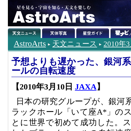
AstroArts
天文ニュース
2010年
予想よりも遅かった、銀河
ールの自転速度
【2010年3月10日
JAXA
】
日本の研究グループが、銀河
ラックホール「いて座A*」の
とに世界で初めて成功した。