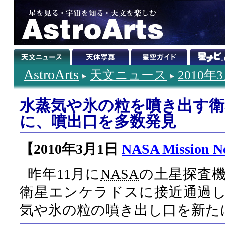
AstroArts
天文ニュース
2010年
水蒸気や氷の粒を噴き出す
に、噴出口を多数発見
【2010年3月1日
NASA Mission N
昨年11月に
NASA
の土星探査
衛星エンケラドスに接近通過
気や氷の粒の噴き出し口を新た