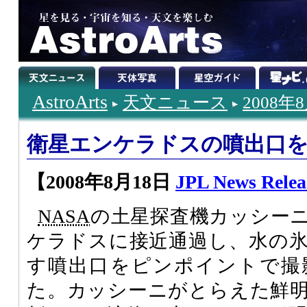
AstroArts
天文ニュース
2008年
衛星エンケラドスの噴出口
【2008年8月18日
JPL News Relea
NASA
の土星探査機カッシー
ケラドスに接近通過し、水の
す噴出口をピンポイントで撮
た。カッシーニがとらえた鮮