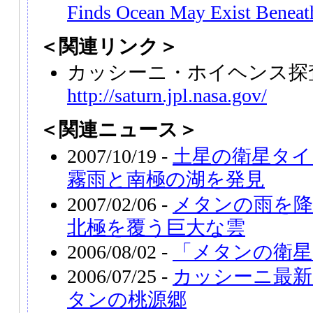
Finds Ocean May Exist Beneath
＜関連リンク＞
カッシーニ・ホイヘンス探
http://saturn.jpl.nasa.gov/
＜関連ニュース＞
2007/10/19 -
土星の衛星タイ
霧雨と南極の湖を発見
2007/02/06 -
メタンの雨を降
北極を覆う巨大な雲
2006/08/02 -
「メタンの衛星
2006/07/25 -
カッシーニ最新
タンの桃源郷