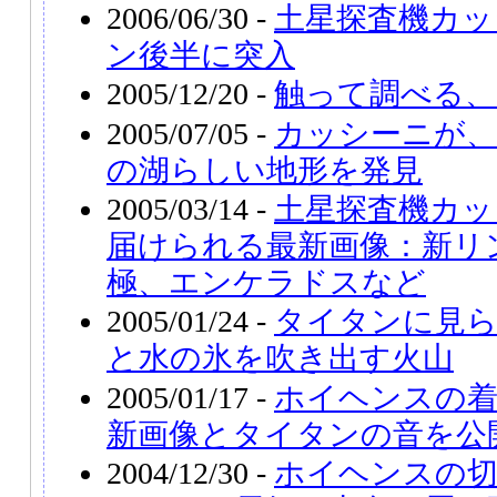
2006/06/30 -
土星探査機カッ
ン後半に突入
2005/12/20 -
触って調べる、
2005/07/05 -
カッシーニが
の湖らしい地形を発見
2005/03/14 -
土星探査機カッ
届けられる最新画像：新リ
極、エンケラドスなど
2005/01/24 -
タイタンに見
と水の氷を吹き出す火山
2005/01/17 -
ホイヘンスの着
新画像とタイタンの音を公
2004/12/30 -
ホイヘンスの切