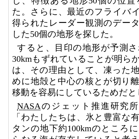
し、特徴ある地形50個の位
た。さらに、最近のフライバ
得られたレーダー観測のデー
した50個の地形を探した。
すると、目印の地形が予測さ
30kmもずれていることが明ら
は、その理由として、凍った
めに地殻と中心の核とが切り
移動を容易にしているためだと
NASA
のジェット推進研究所のBry
「わたしたちは、氷と豊富な
タンの地下約100kmのところ