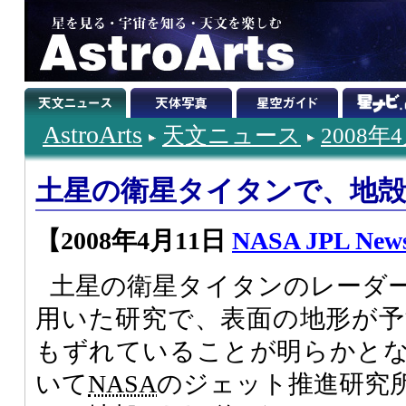
AstroArts
天文ニュース
2008年
土星の衛星タイタンで、地
【2008年4月11日
NASA JPL News
土星の衛星タイタンのレーダ
用いた研究で、表面の地形が予測
もずれていることが明らかと
いて
NASA
のジェット推進研究