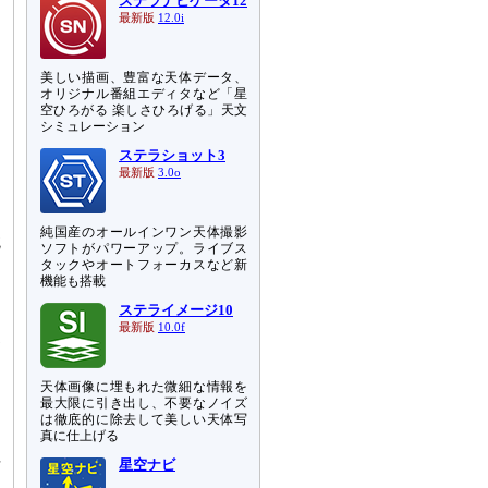
ステラナビゲータ12
最新版
12.0i
美しい描画、豊富な天体データ、
オリジナル番組エディタなど「星
空ひろがる 楽しさひろげる」天文
シミュレーション
ステラショット3
最新版
3.0o
純国産のオールインワン天体撮影
鏡
ソフトがパワーアップ。ライブス
く
タックやオートフォーカスなど新
機能も搭載
ステライメージ10
。
最新版
10.0f
1
ほ
こ
天体画像に埋もれた微細な情報を
え
最大限に引き出し、不要なノイズ
は徹底的に除去して美しい天体写
真に仕上げる
坦
星空ナビ
円