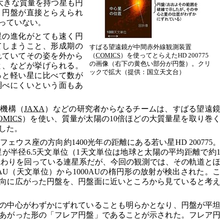
大きな質量を持つ星も円
、円盤が直接とらえられ
っていない。
星の進化がとても速く円
てしまうこと、形成期の
すばる望遠鏡が中間赤外線観測装置
れていてその姿を外から
（
COMICS
）を使ってとらえたHD 200775
の画像（右下の黄色い部分が円盤）。クリ
と、などが挙げられる。
ックで拡大（提供：国立天文台）
っと軽い星に比べて数が
調べにくいという面もあ
発機構（
JAXA
）などの研究者からなるチームは、すばる望遠
OMICS
）を使い、質量が太陽の10倍ほどの大質量星を取り巻
した。
ウス座の方向約1400光年の距離にある若い星HD 200775
つの星が半径6.5天文単位（1天文単位は地球と太陽の平均距離で約
のまわりを回っている連星系だが、今回の観測では、その軌道と
AU（天文単位）から1000AUの楕円形の放射が検出された。
向に広がった円盤を、円盤面に近いところから見ていると考
の中心がわずかにずれていることも明らかとなり、円盤が平
あがった形の「フレア円盤」であることが示された。フレア