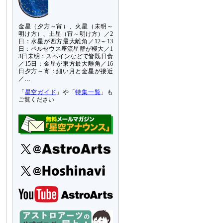
金星（夕方～宵）、火星（未明～
明け方）、土星（宵～明け方）／2
日：水星が西方最大離角／12～13
日：ペルセウス座流星群が極大／1
3日未明：スペインなどで皆既日食
／15日：金星が東方最大離角／16
日夕方～宵：細い月と金星が接近
／…
「
星空ガイド
」や「
特集一覧
」も
ご覧ください