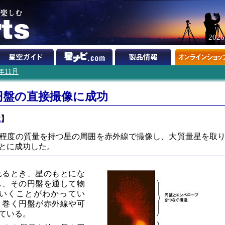
202
9年11月
円盤の直接撮像に成功
鏡
】
倍程度の質量を持つ星の周囲を赤外線で撮像し、大質量星を取
とに成功した。
れるとき、星のもとにな
し、その円盤を通して物
いくことがわかってい
り巻く円盤が赤外線や可
ている。