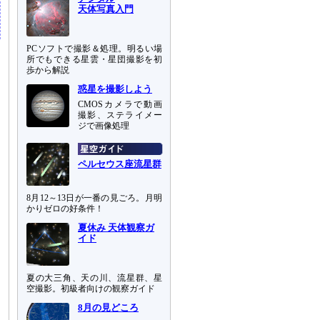
天体写真入門
PCソフトで撮影＆処理。明るい場
所でもできる星雲・星団撮影を初
歩から解説
惑星を撮影しよう
CMOSカメラで動画
撮影、ステライメー
ジで画像処理
ペルセウス座流星群
8月12～13日が一番の見ごろ。月明
かりゼロの好条件！
夏休み 天体観察ガ
イド
夏の大三角、天の川、流星群、星
空撮影。初級者向けの観察ガイド
8月の見どころ