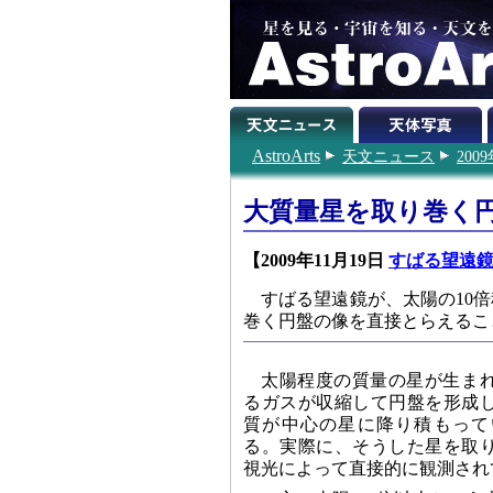
AstroArts
天文ニュース
200
大質量星を取り巻く
【2009年11月19日
すばる望遠
すばる望遠鏡が、太陽の10
巻く円盤の像を直接とらえるこ
太陽程度の質量の星が生ま
るガスが収縮して円盤を形成
質が中心の星に降り積もって
る。実際に、そうした星を取
視光によって直接的に観測され