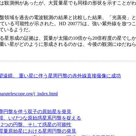
は観測例があったが、大質量星でも同様の形状を示すことが
盤領域を過去の電波観測の結果と比較した結果、「光蒸発」
いる可能性が示された。HD 200775は、強い紫外線を放つ
ているようだ。
る星形成の証拠は、質量が太陽の10倍から20倍程度の星でし
重い星がどのように形成されるのかは、今後の観測にゆだね
望遠鏡、 重い星に伴う星周円盤の赤外線直接撮像に成功
ubarutelescope.org/j_index.html
塵円盤を伴う双子の原始星を発見
鏡、いびつな原始惑星系円盤を捉える
、2つの円盤、そして惑星の可能性
質量原始星における星周円盤の発見