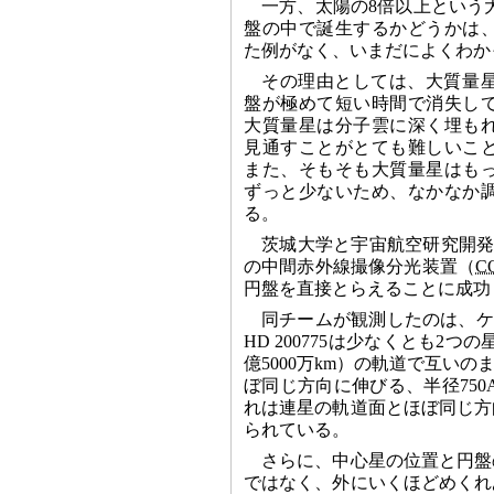
一方、太陽の8倍以上という
盤の中で誕生するかどうかは
た例がなく、いまだによくわか
その理由としては、大質量
盤が極めて短い時間で消失し
大質量星は分子雲に深く埋も
見通すことがとても難しいこ
また、そもそも大質量星はも
ずっと少ないため、なかなか
る。
茨城大学と宇宙航空研究開
の中間赤外線撮像分光装置（
C
円盤を直接とらえることに成功
同チームが観測したのは、ケフェ
HD 200775は少なくとも2
億5000万km）の軌道で互い
ぼ同じ方向に伸びる、半径750
れは連星の軌道面とほぼ同じ方
られている。
さらに、中心星の位置と円盤
ではなく、外にいくほどめくれ