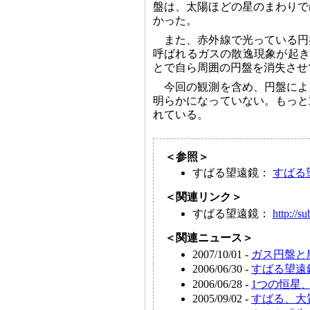
盤は、太陽ほどの星のまわりで
かった。
また、赤外線で光っている円
呼ばれるガスの散逸現象が起きて
とで自ら周囲の円盤を消失させ
今回の観測を含め、円盤によ
明らかになっていない。もっと
れている。
＜参照＞
すばる望遠鏡：
すばる
＜関連リンク＞
すばる望遠鏡：
http://s
＜関連ニュース＞
2007/10/01 -
ガス円盤と
2006/06/30 -
すばる望遠
2006/06/28 -
1つの恒星
2005/09/02 -
すばる、大