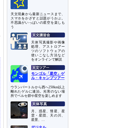
わ
天文現象から最新ニュースまで、
と
スマホをかざすと話題がうかぶ。
こ
不思議がいっぱいの星空を楽しも
う
か
ら
天体写真撮影や画像
処理、アストロアー
ツのソフトウェアの
使いこなし方法など
をオンラインで解説
モンゴル「星空」ゲ
ル・キャンプツアー
ウランバートルから西へ250km以上
離れたゲルに連泊。光害のない場
所でペルセ群や星空を楽しめます
月、惑星、彗星、星
雲・星団、天の川、
星景、…
デジタル