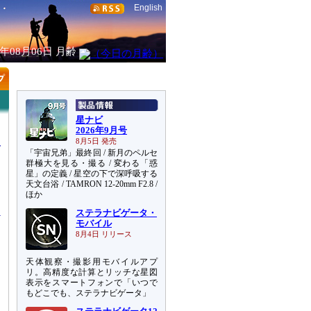
English
6年08月06日
月齢
星ナビ
2026年9月号
8月5日 発売
「宇宙兄弟」最終回 / 新月のペルセ
群極大を見る・撮る / 変わる「惑
星」の定義 / 星空の下で深呼吸する
天文台浴 / TAMRON 12-20mm F2.8 /
り
ほか
ステラナビゲータ・
モバイル
8月4日 リリース
天体観察・撮影用モバイルアプ
リ。高精度な計算とリッチな星図
表示をスマートフォンで「いつで
もどこでも、ステラナビゲータ」