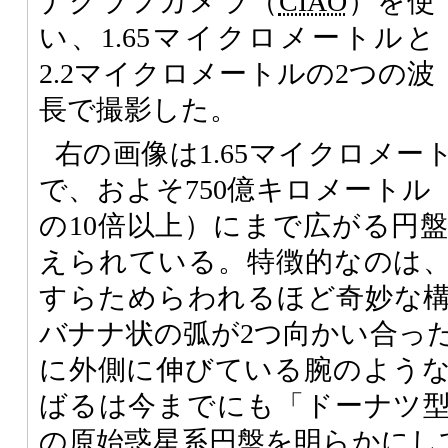
ナグラフカメラ（
CIAO
）を使
い、1.65マイクロメートルと
2.2マイクロメートルの2つの波
長で撮影した。
右の画像は1.65マイクロメ
で、およそ750億キロメートル
の10倍以上）にまで広がる円
えられている。特徴的なのは
すらためらわれるほど奇妙な
バナナ状の弧が2つ向かい合っ
に外側に伸びている腕のよう
ばるは今までにも「ドーナツ
の原始惑星系円盤を明らかにしてき