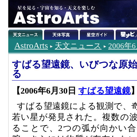
AstroArts
天文ニュース
2006年
すばる望遠鏡、いびつな原始
る
【2006年6月30日
すばる望遠鏡
すばる望遠鏡による観測で、
若い星が発見された。複数の
ることで、2つの弧が向かい