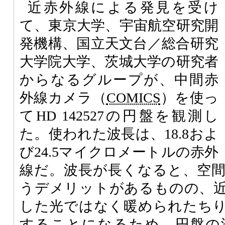
近赤外線による発見を受け
て、東京大学、宇宙航空研究開
発機構、国立天文台／総合研究
大学院大学、茨城大学の研究者
からなるグループが、中間赤
外線カメラ（
COMICS
）を使っ
てHD 142527の円盤を観測し
た。使われた波長は、18.8およ
び24.5マイクロメートルの赤外
線だ。波長が長くなると、空
うデメリットがあるものの、
した光ではなく暖められたち
することになるため、円盤の