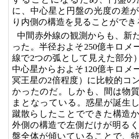
に、中心星と円盤の光度の差
り内側の構造を見ることができ
中間赤外線の観測からも、新
った。半径およそ250億キロメ
線で2つの弧として見えた部分
中心星からおよそ120億キロメ
冥王星の2倍程度）に比較的コ
かったのだ。しかも、間は物
まとなっている。惑星が誕生
蹴散らしたことでできた構造
外側の構造で左側だけが明る
盤全体が傾いていることで、