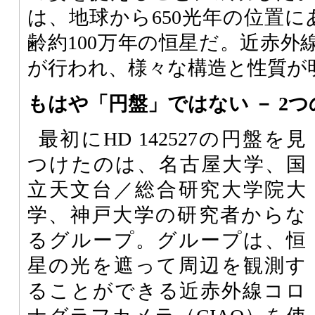
は、地球から650光年の位置にある
齢約100万年の恒星だ。近赤外
が行われ、様々な構造と性質が
もはや「円盤」ではない － 2つ
最初にHD 142527の円盤を見
つけたのは、名古屋大学、国
立天文台／総合研究大学院大
学、神戸大学の研究者からな
るグループ。グループは、恒
星の光を遮って周辺を観測す
ることができる近赤外線コロ