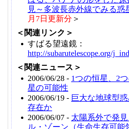
見～多波長赤外線でみる惑
月7日更新分
＞
＜関連リンク＞
すばる望遠鏡：
http://subarutelescope.org/j_in
＜関連ニュース＞
2006/06/28 -
1つの恒星、2
星の可能性
2006/06/19 -
巨大な地球型惑
存在か
2006/06/07 -
太陽系外で発見
ル・ゾーン（生命生存可能