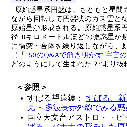
原始惑星系円盤は、もともと星間
ながら回転して円盤状のガス雲と
原始星が形成される。原始惑星系
径10キロメートルほどの微惑星が
に衝突・合体を繰り返しながら、
（「
150のQ&Aで解き明かす 宇宙
どのようにして生まれた？”より抜
＜参照＞
すばる望遠鏡：
すばる、新
見 ～多波長赤外線でみる
国立天文台アストロ・トピッ
ばる、バナナの形をした原