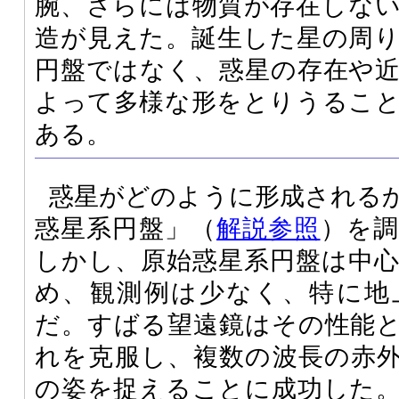
腕、さらには物質が存在しな
造が見えた。誕生した星の周
円盤ではなく、惑星の存在や
よって多様な形をとりうるこ
ある。
惑星がどのように形成される
惑星系円盤」（
解説参照
）を
しかし、原始惑星系円盤は中
め、観測例は少なく、特に地
だ。すばる望遠鏡はその性能
れを克服し、複数の波長の赤
の姿を捉えることに成功した