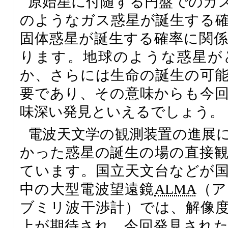
原始星に付随する円盤でのガ
のようなガス惑星が誕生する
固体惑星が誕生する確率に関
ります。地球のような惑星が
か、さらには生命の誕生の可
要であり、その意味からも今
味深い発見といえるでしょう。
電波天文学の観測装置の進展
かった惑星の誕生の場の直接
ています。国立天文台などが
中の大型電波望遠鏡
ALMA
（ア
ブミリ波干渉計）では、解像
上が期待され、今回発見され