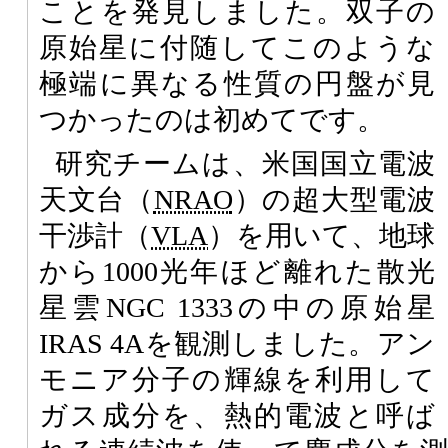
ことを発見しました。双子の
原始星に付随してこのような
極端に異なる性質の円盤が見
つかったのは初めてです。
研究チームは、米国国立電波
天文台（
NRAO
）の超大型電波
干渉計（
VLA
）を用いて、地球
から1000光年ほど離れた散光
星雲NGC 1333の中の原始星
IRAS 4Aを観測しました。アン
モニア分子の輝線を利用して
ガス成分を、熱的電波と呼ば