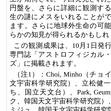
円盤を、さらに詳細に観測す
生の謎にメスをいれることが
ます。さらに地球外生命の可
らかの知見が得られるかもしれ
この観測成果は、10月1日発
専門誌「アストロフィジカル
ズ」に掲載されます。
（注1）：Choi, Minho（
文宇宙科学研究院）、立松健
ち、国立天文台）、Park, Geu
ク、韓国天文宇宙科学研究院）、Kan
ミジュ、韓国天文宇宙科学研究