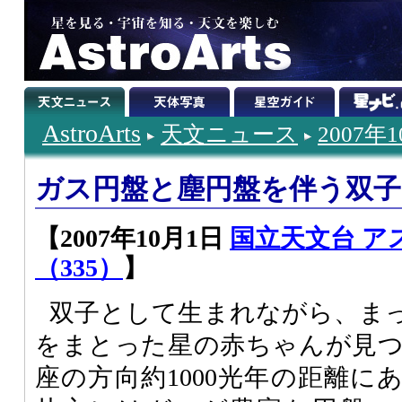
AstroArts
天文ニュース
2007年
ガス円盤と塵円盤を伴う双子
【2007年10月1日
国立天文台 ア
（335）
】
双子として生まれながら、ま
をまとった星の赤ちゃんが見
座の方向約1000光年の距離に