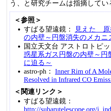
う、と研究チームは指摘してい
＜参照＞
すばる望遠鏡：
見えた 原
の内壁～円盤消失のメカニ
国立天文台 アストロトピ
惑星系ガス円盤の内壁～円
に迫る～
astro-ph：
Inner Rim of A Mole
Resolved in Infrared CO Emiss
＜関連リンク＞
すばる望遠鏡：
http://subarutelescope.org/j_in