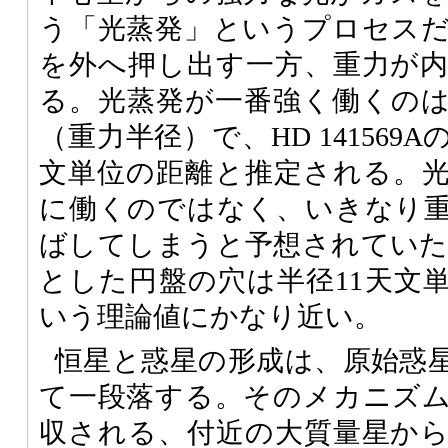
う「光蒸発」というプロセス
を外へ押し出す一方、重力が
る。光蒸発が一番強く働くの
（重力半径）で、HD 141569
文単位の距離と推定される。
に働くのではなく、いきなり
ばしてしまうと予想されていた。H
とした円盤の穴は半径11天文単
いう理論値にかなり近い。
恒星と惑星の形成は、原始惑
て一段落する。そのメカニズ
収される、付近の大質量星か