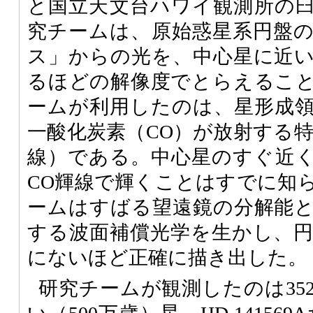
と国立天文台ハワイ観測所の
究チームは、原始惑星系円盤
ス」からの光を、中心星に近
るほどの解像度でとらえるこ
ームが利用したのは、星形成
一酸化炭素（CO）が放射する特
線）である。中心星のすぐ近
CO輝線で輝くことはすでに知
ームはすばる望遠鏡の分解能
する波面補償光学を生かし、
にないほど正確に描き出した。
研究チームが観測したのは35