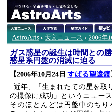
AstroArts
天文ニュース
2006年
ガス惑星の誕生は時間との勝
惑星系円盤の消滅に迫る
【2006年10月24日
すばる望遠鏡
近年、「生まれたての星を取
の撮像に成功」というニュー
そのほとんどは円盤中のちり