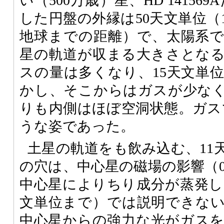
い（500万歳）星、HD 14156
した円盤の外縁は50天文単位（
地球までの距離）で、太陽系
星の軌道が収まる大きさとな
スの量は多くなり、15天文単
かし、そこからはガスが少なく
りも内側はほぼ空洞状態。ガス
うな姿であった。
土星の軌道をも飲み込む、11
の穴は、中心星の磁場の影響（0
中心星によりちり成分が蒸発して
文単位まで）では説明できな
中心星からの強力な光がガス