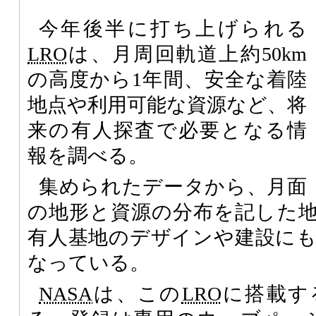
今年後半に打ち上げられる
LRO
は、月周回軌道上約50km
の高度から1年間、安全な着陸
地点や利用可能な資源など、将
来の有人探査で必要となる情
報を調べる。
集められたデータから、月面
の地形と資源の分布を記した
有人基地のデザインや建設に
なっている。
NASA
は、この
LRO
に搭載す