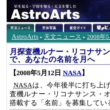
AstroArts
天文ニュース
2008年
月探査機ルナー・リコナサ
で、あなたの名前を月へ
【2008年5月12日
NASA
】
NASA
は、今年後半に打ち上
査機ルナー・リコナサンス・
搭載する「名前」を募集してい