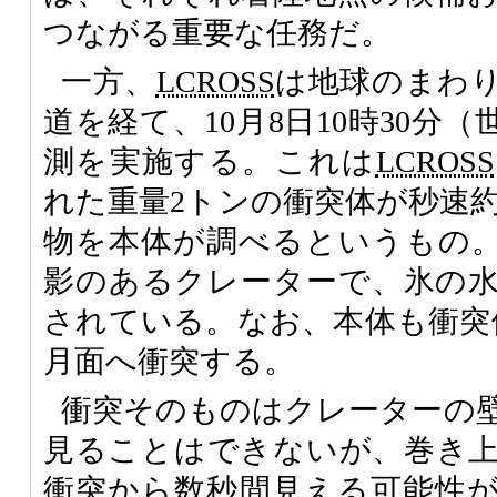
つながる重要な任務だ。
一方、
LCROSS
は地球のまわ
道を経て、10月8日10時30分
測を実施する。これは
LCROSS
れた重量2トンの衝突体が秒速約
物を本体が調べるというもの
影のあるクレーターで、氷の
されている。なお、本体も衝突
月面へ衝突する。
衝突そのものはクレーターの
見ることはできないが、巻き
衝突から数秒間見える可能性