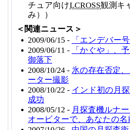
チュア向け
LCROSS
観測キ
み））
＜関連ニュース＞
2009/06/15 -
「エンデバー号
2009/06/11 -
「かぐや」、予
御落下
2008/10/24 -
氷の存在否定、
ーター撮影
2008/10/22 -
インド初の月探
成功
2008/05/12 -
月探査機ルナー
オービターで、あなたの名
2007/10/26 -
中国の月探査衛