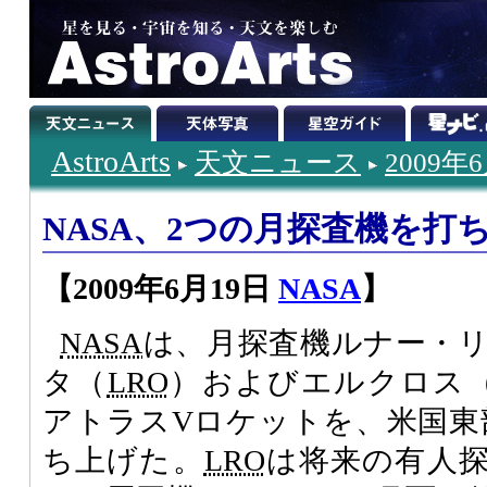
AstroArts
天文ニュース
2009年
NASA、2つの月探査機を打
【2009年6月19日
NASA
】
NASA
は、月探査機ルナー・
タ（
LRO
）およびエルクロス
アトラスVロケットを、米国東部
ち上げた。
LRO
は将来の有人