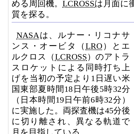
める周回機。
LCROSS
は月面に
質を探る。
NASA
は、ルナー・リコナサ
ンス・オービタ（
LRO
）とエ
ルクロス（
LCROSS
）のアトラ
スロケットによる同時打ち上
げを当初の予定より1日遅い米
国東部夏時間18日午後5時32分
（日本時間19日午前6時32分）
に実施した。両探査機は45分後
に切り離され、異なる軌道で
月を目指している。