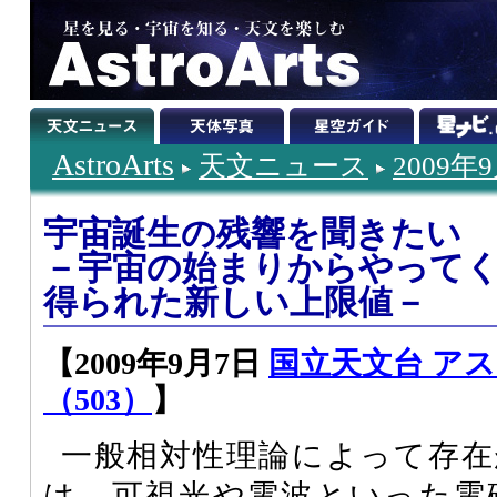
AstroArts
天文ニュース
2009年
宇宙誕生の残響を聞きたい
－宇宙の始まりからやって
得られた新しい上限値－
【2009年9月7日
国立天文台 ア
（503）
】
一般相対性理論によって存在
は、可視光や電波といった電