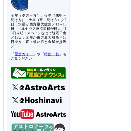
金星（夕方～宵）、火星（未明～
明け方）、土星（宵～明け方）／2
日：水星が西方最大離角／12～13
日：ペルセウス座流星群が極大／1
3日未明：スペインなどで皆既日食
／15日：金星が東方最大離角／16
日夕方～宵：細い月と金星が接近
／…
「
星空ガイド
」や「
特集一覧
」も
ご覧ください