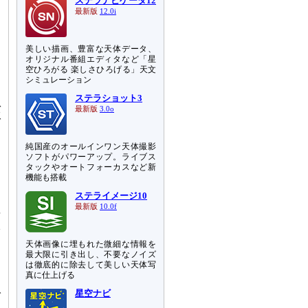
ステラナビゲータ12
最新版
12.0i
美しい描画、豊富な天体データ、
オリジナル番組エディタなど「星
空ひろがる 楽しさひろげる」天文
シミュレーション
ステラショット3
バ
最新版
3.0o
ブ
と
純国産のオールインワン天体撮影
ソフトがパワーアップ。ライブス
タックやオートフォーカスなど新
間
機能も搭載
に
ステライメージ10
く
最新版
10.0f
年
銀
マ
天体画像に埋もれた微細な情報を
ー
最大限に引き出し、不要なノイズ
は徹底的に除去して美しい天体写
っ
真に仕上げる
ト
で
星空ナビ
ホ