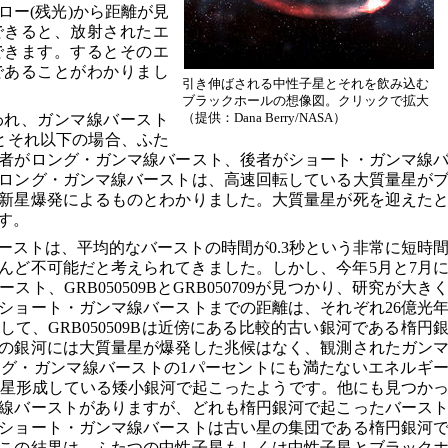
ロー(残光)から距離が見
できると、放射されたエ
できます。するとそのエ
であることがわかりまし
引き伸ばされる中性子星とそれを飲み込む
ブラックホールの想像図。クリックで拡大
（提供：Dana Berry/NASA）
われ、ガンマ線バースト
とそれ以下の場合、ふた
者がロング・ガンマ線バースト、後者がショート・ガンマ線
ロング・ガンマ線バーストは、高速回転している大質量星が
新星爆発によるものとわかりました。大質量星が死を迎えた
す。
ーストは、平均的なバーストの時間が0.3秒という非常に短時
んど不可能だと考えられてきました。しかし、今年5月と7月
ト、GRB050509BとGRB050709が見つかり、研究が大き
ショート・ガンマ線バーストまでの距離は、それぞれ26億光
して、GRB050509Bは近傍にある比較的古い銀河である楕円
の銀河には大質量星が爆発した兆候はなく、観測されたガン
グ・ガンマ線バーストの1パーセントにも満たないエネルギ
09は星形成している矮小銀河で起こったようです。他にも見つか
線バーストがありますが、どれも楕円銀河で起こったバース
ショート・ガンマ線バーストは古い星の集団である楕円銀河
この結果は、ふたつの中性子星もしくは中性子星とブラック