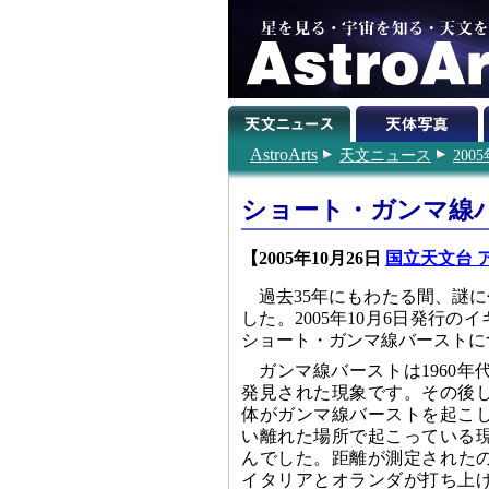
AstroArts
天文ニュース
200
ショート・ガンマ線
【2005年10月26日
国立天文台 
過去35年にもわたる間、謎に
した。2005年10月6日発行
ショート・ガンマ線バーストに
ガンマ線バーストは1960
発見された現象です。その後
体がガンマ線バーストを起こ
い離れた場所で起こっている
んでした。距離が測定されたの
イタリアとオランダが打ち上