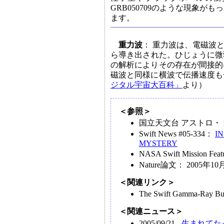
GRB050709のような現象
ます。
重力波
： 重力波は、電磁波
ら導き出された。ひじょうに微
の解析によりその存在が間接的
磁波と同様に横波で伝播速度も
ジタル宇宙大百科」
より）
＜参照＞
国立天文台 アストロ・ト
Swift News #05-334：
I
MYSTERY
NASA Swift Mission Fea
Nature論文： 2005年10月6日
＜関連リンク＞
The Swift Gamma-Ray Bu
＜関連ニュース＞
2005/09/21 -
生まれてた