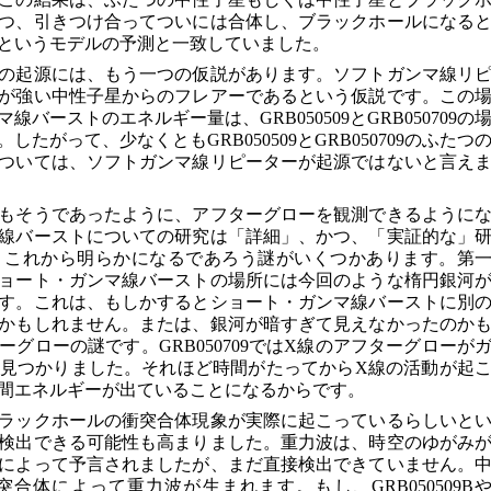
つ、引きつけ合ってついには合体し、ブラックホールになる
というモデルの予測と一致していました。
の起源には、もう一つの仮説があります。ソフトガンマ線リ
が強い中性子星からのフレアーであるという仮説です。この
バーストのエネルギー量は、GRB050509とGRB050709の
たがって、少なくともGRB050509とGRB050709のふたつ
ついては、ソフトガンマ線リピーターが起源ではないと言え
もそうであったように、アフターグローを観測できるように
線バーストについての研究は「詳細」、かつ、「実証的な」
。これから明らかになるであろう謎がいくつかあります。第
ョート・ガンマ線バーストの場所には今回のような楕円銀河
す。これは、もしかするとショート・ガンマ線バーストに別
かもしれません。または、銀河が暗すぎて見えなかったのか
グローの謎です。GRB050709ではX線のアフターグローが
見つかりました。それほど時間がたってからX線の活動が起
間エネルギーが出ていることになるからです。
ラックホールの衝突合体現象が実際に起こっているらしいと
検出できる可能性も高まりました。重力波は、時空のゆがみ
によって予言されましたが、まだ直接検出できていません。
合体によって重力波が生まれます。もし、GRB050509B