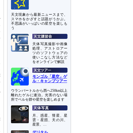
と
天文現象から最新ニュースまで、
スマホをかざすと話題がうかぶ。
ピ
不思議がいっぱいの星空を楽しも
場
う
場
の
ま
天体写真撮影や画像
処理、アストロアー
ツのソフトウェアの
使いこなし方法など
な
をオンラインで解説
研
一
が
モンゴル「星空」ゲ
ル・キャンプツアー
の
も
ウランバートルから西へ250km以上
ガ
離れたゲルに連泊。光害のない場
こ
所でペルセ群や星空を楽しめます
い
月、惑星、彗星、星
が
雲・星団、天の川、
星景、…
中
や
デジタル