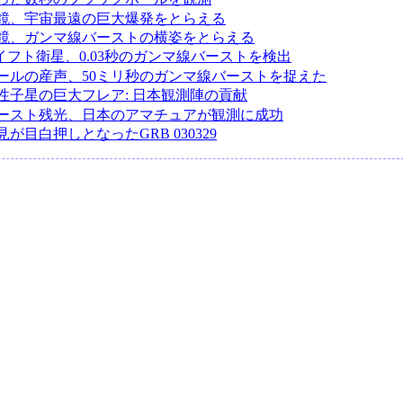
鏡、宇宙最遠の巨大爆発をとらえる
鏡、ガンマ線バーストの横姿をとらえる
イフト衛星、0.03秒のガンマ線バーストを検出
ールの産声、50ミリ秒のガンマ線バーストを捉えた
性子星の巨大フレア: 日本観測陣の貢献
ースト残光、日本のアマチュアが観測に成功
が目白押しとなったGRB 030329