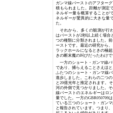
ガンマ線バーストのアフターグ
積もられました。距離が測定
ネルギー量を概算することが
ネルギーが驚異的に大きな量
た。
それから、多くの観測が行
はバーストが2秒以上続く場合
つの種類に分類されました。前
ーストです。最近の研究から、
ラックホールになるときの極超
きの断末魔の叫びだったわけで
一方のショート・ガンマ線バ
であり、捕らえることさえほと
ふたつのショート・ガンマ線バース
進歩しました。これらの二つの
と20億光年と推定されます。そ
河の外側で見つかりました。そ
線バーストのエネルギーはロン
量でした。一方のGBR0507
ている三つのショート・ガンマ
と報告されています。つまり、
起こるという傾向があります。