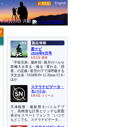
English
6年08月09日
月齢
星ナビ
2026年9月号
8月5日 発売
「宇宙兄弟」最終回 / 新月のペルセ
群極大を見る・撮る / 変わる「惑
星」の定義 / 星空の下で深呼吸する
天文台浴 / TAMRON 12-20mm F2.8 /
ま
ほか
、
ステラナビゲータ・
モバイル
8月4日 リリース
天体観察・撮影用モバイルアプ
リ。高精度な計算とリッチな星図
表示をスマートフォンで「いつで
もどこでも、ステラナビゲータ」