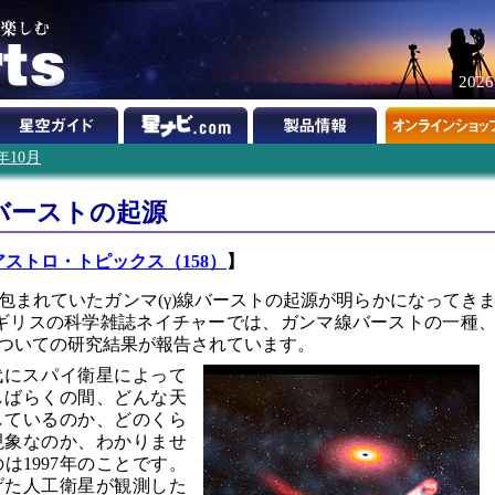
202
5年10月
バーストの起源
アストロ・トピックス（158）
】
包まれていたガンマ(γ)線バーストの起源が明らかになってき
のイギリスの科学雑誌ネイチャーでは、ガンマ線バーストの一種
ついての研究結果が報告されています。
年代にスパイ衛星によって
しばらくの間、どんな天
しているのか、どのくら
現象なのか、わかりませ
は1997年のことです。
げた人工衛星が観測した