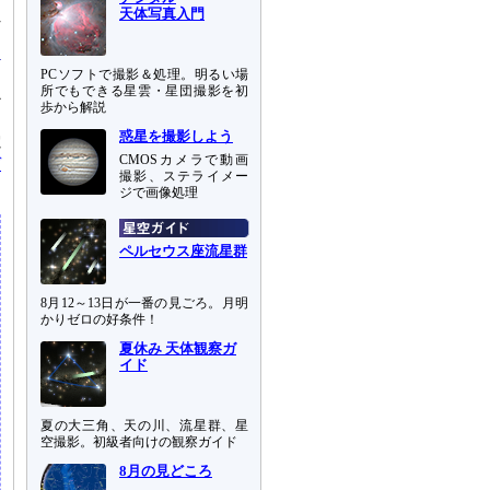
天体写真入門
れ
PCソフトで撮影＆処理。明るい場
所でもできる星雲・星団撮影を初
か
歩から解説
道
惑星を撮影しよう
電
CMOSカメラで動画
デ
撮影、ステライメー
ジで画像処理
ペルセウス座流星群
8月12～13日が一番の見ごろ。月明
かりゼロの好条件！
夏休み 天体観察ガ
イド
夏の大三角、天の川、流星群、星
空撮影。初級者向けの観察ガイド
8月の見どころ