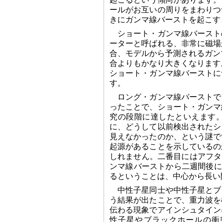
ールがお互いの周りをまわりつ
きにガンマ線バーストを起こす
ショート・ガンマ線バースト
ーターと呼ばれる、非常に磁場
合、モデルから予測されるガンマ線
合よりもかなり大きくなります。し
ショート・ガンマ線バーストに
す。
ロング・ガンマ線バーストで
ったことで、ショート・ガンマ
究の段階に達したといえます
に、どうして以前検出されたシ
見えなかったのか、という謎で
起源があることを示しているの
しれません。二番目にはアフター
ンマ線バーストから二週間後に
るということは、中心から長い
中性子星同士や中性子星とブ
う結果が出たことで、重力波を
伝わる現象でアインシュタイン
性子星やブラックホールの衝突