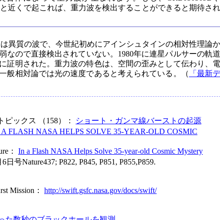
がもっと近くで起これば、重力波を検出することができると期待さ
とは異質の波で、今世紀初めにアインシュタインの相対性理論
弱なので直接検出されていない。1980年に連星パルサーの軌
に証明された。重力波の特色は、空間の歪みとして伝わり、
一般相対論では光の速度であると考えられている。（
「最新
ピックス （158）：
ショート・ガンマ線バーストの起源
N A FLASH NASA HELPS SOLVE 35-YEAR-OLD COSMIC
ture：
In a Flash NASA Helps Solve 35-year-old Cosmic Mystery
号Nature437; P822, P845, P851, P855,P859.
rst Mission：
http://swift.gsfc.nasa.gov/docs/swift/
った数秒のブラックホールを観測