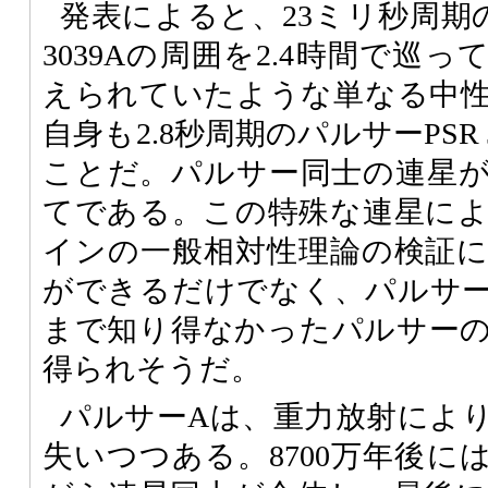
発表によると、23ミリ秒周期のパル
3039Aの周囲を2.4時間で巡
えられていたような単なる中
自身も2.8秒周期のパルサーPSR J
ことだ。パルサー同士の連星
てである。この特殊な連星に
インの一般相対性理論の検証
ができるだけでなく、パルサ
まで知り得なかったパルサー
得られそうだ。
パルサーAは、重力放射によ
失いつつある。8700万年後に