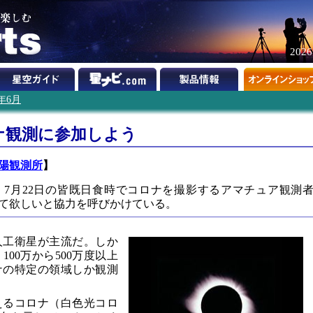
202
9年6月
ナ観測に参加しよう
太陽観測所
】
7月22日の皆既日食時でコロナを撮影するアマチュア観測
て欲しいと協力を呼びかけている。
人工衛星が主流だ。しか
00万から500万度以上
ナの特定の領域しか観測
えるコロナ（白色光コロ