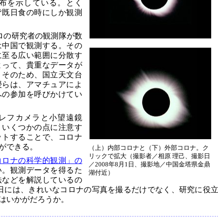
布を示している。とく
皆既日食の時にしか観測
プロの研究者の観測隊が数
は中国で観測する。その
に至る広い範囲に分散す
よって、貴重なデータが
。そのため、国立天文台
授らは、アマチュアによ
への参加を呼びかけてい
レフカメラと小望遠鏡
。いくつかの点に注意す
ットすることで、コロナ
ができる。
（上）内部コロナと（下）外部コロナ。ク
リックで拡大（撮影者／相原 理己、撮影日
コロナの科学的観測」の
／2008年8月1日、撮影地／中国金塔県金鼎
い。観測データを得るた
湖付近）
法などを解説しているの
2日には、きれいなコロナの写真を撮るだけでなく、研究に役
はいかがだろうか。