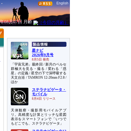
English
6年08月07日
月齢
星ナビ
2026年9月号
8月5日 発売
「宇宙兄弟」最終回 / 新月のペルセ
群極大を見る・撮る / 変わる「惑
星」の定義 / 星空の下で深呼吸する
天文台浴 / TAMRON 12-20mm F2.8 /
者
ほか
ステラナビゲータ・
モバイル
8月4日 リリース
天体観察・撮影用モバイルアプ
リ。高精度な計算とリッチな星図
表示をスマートフォンで「いつで
もどこでも、ステラナビゲータ」