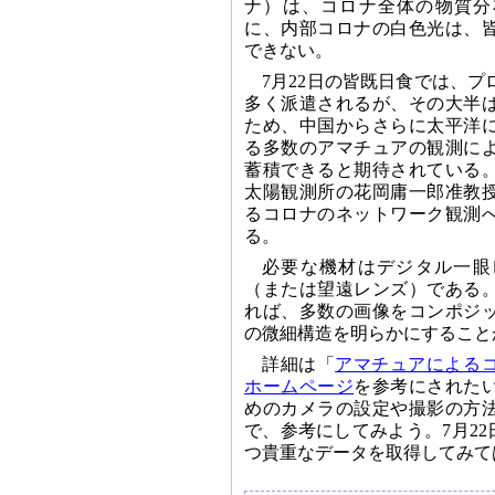
ナ）は、コロナ全体の物質分
に、内部コロナの白色光は、
できない。
7月22日の皆既日食では、
多く派遣されるが、その大半
ため、中国からさらに太平洋
る多数のアマチュアの観測に
蓄積できると期待されている
太陽観測所の花岡庸一郎准教
るコロナのネットワーク観測
る。
必要な機材はデジタル一眼
（または望遠レンズ）である
れば、多数の画像をコンポジ
の微細構造を明らかにすること
詳細は「
アマチュアによる
ホームページ
を参考にされた
めのカメラの設定や撮影の方
で、参考にしてみよう。7月2
つ貴重なデータを取得してみて