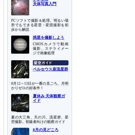
天体写真入門
PCソフトで撮影＆処理。明るい場
所でもできる星雲・星団撮影を初
歩から解説
惑星を撮影しよう
CMOSカメラで動画
撮影、ステライメー
ジで画像処理
ペルセウス座流星群
8月12～13日が一番の見ごろ。月明
かりゼロの好条件！
夏休み 天体観察ガ
イド
夏の大三角、天の川、流星群、星
空撮影。初級者向けの観察ガイド
8月の見どころ