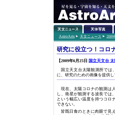
AstroArts
天文ニュース
200
研究に役立つ！コロ
【2009年6月25日
国立天文台 
国立天文台太陽観測所では、
に、研究のための画像を提供し
現在、太陽コロナの観測は
し、衛星が観測する波長では、1
という幅広い温度を持つコロ
できない。
皆既日食のときに肉眼で見