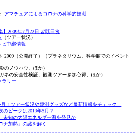
：
アマチュアによるコロナの科学的観測
】2009年7月22日 皆既日食
う
（ツアー状況）
レビ中継情報
2009
（公開終了）
（プラネタリウム、科学館でのイベント
影のノウハウ、ほか）
ガネの安全性検証、観測ツアー参加心得、ほか）
ャラリー
か月！ツアー状況や観測グッズなど最新情報をチェック！
のピークは2013年5月？
、未知の太陽エネルギー源を発見か
ロナ加熱」の謎を解く