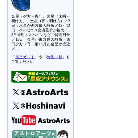
金星（夕方～宵）、火星（未明～
明け方）、土星（宵～明け方）／2
日：水星が西方最大離角／12～13
日：ペルセウス座流星群が極大／1
3日未明：スペインなどで皆既日食
／15日：金星が東方最大離角／16
日夕方～宵：細い月と金星が接近
／…
「
星空ガイド
」や「
特集一覧
」も
ご覧ください