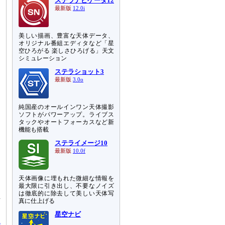
ステラナビゲータ12
最新版
12.0i
美しい描画、豊富な天体データ、
オリジナル番組エディタなど「星
空ひろがる 楽しさひろげる」天文
シミュレーション
ステラショット3
最新版
3.0o
純国産のオールインワン天体撮影
ソフトがパワーアップ。ライブス
タックやオートフォーカスなど新
機能も搭載
ステライメージ10
最新版
10.0f
天体画像に埋もれた微細な情報を
最大限に引き出し、不要なノイズ
は徹底的に除去して美しい天体写
立
真に仕上げる
星空ナビ