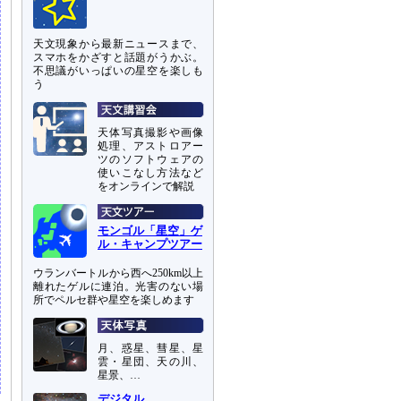
天文現象から最新ニュースまで、
スマホをかざすと話題がうかぶ。
不思議がいっぱいの星空を楽しも
う
天体写真撮影や画像
処理、アストロアー
ツのソフトウェアの
使いこなし方法など
をオンラインで解説
モンゴル「星空」ゲ
ル・キャンプツアー
ウランバートルから西へ250km以上
離れたゲルに連泊。光害のない場
所でペルセ群や星空を楽しめます
月、惑星、彗星、星
雲・星団、天の川、
星景、…
デジタル