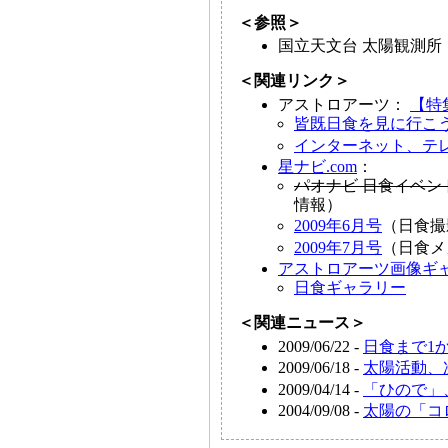
＜参照＞
国立天文台 太陽観測所
＜関連リンク＞
アストロアーツ：
【特集
皆既日食を見に行こ
インターネット、テ
星ナビ.com
：
パオナビ 日食イベント 
情報）
2009年6月号
（日食撮
2009年7月号
（日食メ
アストロアーツ画像ギ
日食ギャラリー
＜関連ニュース＞
2009/06/22 -
日食まで1
2009/06/18 -
太陽活動、次
2009/04/14 -
「ひので」
2004/09/08 -
太陽の「コ