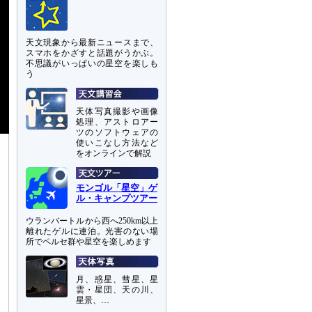
天文現象から最新ニュースまで、
スマホをかざすと話題がうかぶ。
不思議がいっぱいの星空を楽しも
う
天体写真撮影や画像
処理、アストロアー
ツのソフトウェアの
使いこなし方法など
をオンラインで解説
モンゴル「星空」ゲ
ル・キャンプツアー
ウランバートルから西へ250km以上
離れたゲルに連泊。光害のない場
所でペルセ群や星空を楽しめます
月、惑星、彗星、星
雲・星団、天の川、
星景、…