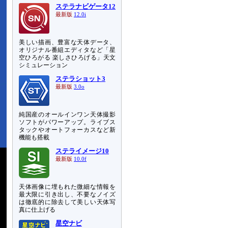
ステラナビゲータ12
最新版
12.0i
美しい描画、豊富な天体データ、
オリジナル番組エディタなど「星
空ひろがる 楽しさひろげる」天文
シミュレーション
ステラショット3
最新版
3.0o
純国産のオールインワン天体撮影
ソフトがパワーアップ。ライブス
タックやオートフォーカスなど新
機能も搭載
ステライメージ10
最新版
10.0f
天体画像に埋もれた微細な情報を
最大限に引き出し、不要なノイズ
は徹底的に除去して美しい天体写
真に仕上げる
星空ナビ