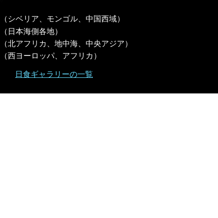
（シベリア、モンゴル、中国西域）
（日本海側各地）
（北アフリカ、地中海、中央アジア）
（西ヨーロッパ、アフリカ）
日食ギャラリーの一覧