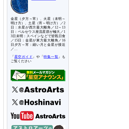
金星（夕方～宵）、火星（未明～
明け方）、土星（宵～明け方）／2
日：水星が西方最大離角／12～13
日：ペルセウス座流星群が極大／1
3日未明：スペインなどで皆既日食
／15日：金星が東方最大離角／16
日夕方～宵：細い月と金星が接近
／…
「
星空ガイド
」や「
特集一覧
」も
ご覧ください