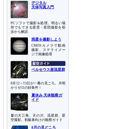
デジタル
天体写真入門
PCソフトで撮影＆処理。明るい場
所でもできる星雲・星団撮影を初
歩から解説
惑星を撮影しよう
CMOSカメラで動画
撮影、ステライメー
ジで画像処理
ペルセウス座流星群
8月12～13日が一番の見ごろ。月明
かりゼロの好条件！
夏休み 天体観察ガ
イド
夏の大三角、天の川、流星群、星
空撮影。初級者向けの観察ガイド
8月の見どころ