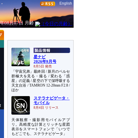
English
6年08月07日
月齢
星ナビ
2026年9月号
8月5日 発売
「宇宙兄弟」最終回 / 新月のペルセ
群極大を見る・撮る / 変わる「惑
星」の定義 / 星空の下で深呼吸する
県
天文台浴 / TAMRON 12-20mm F2.8 /
好
ほか
ステラナビゲータ・
モバイル
8月4日 リリース
天体観察・撮影用モバイルアプ
リ。高精度な計算とリッチな星図
表示をスマートフォンで「いつで
もどこでも、ステラナビゲータ」