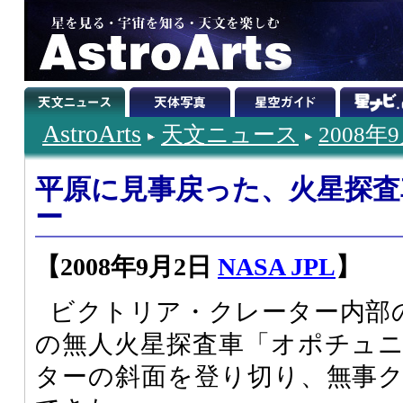
AstroArts
天文ニュース
2008年
平原に見事戻った、火星探
ー
【2008年9月2日
NASA JPL
】
ビクトリア・クレーター内部
の無人火星探査車「オポチュ
ターの斜面を登り切り、無事