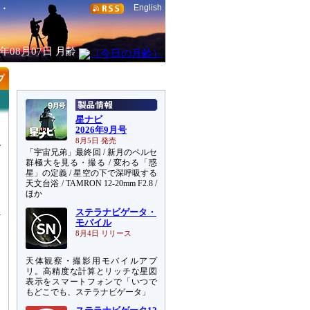
English
6年08月07日
月齢
星ナビ
2026年9月号
8月5日 発売
「宇宙兄弟」最終回 / 新月のペルセ
群極大を見る・撮る / 変わる「惑
星」の定義 / 星空の下で深呼吸する
天文台浴 / TAMRON 12-20mm F2.8 /
っ
ほか
ステラナビゲータ・
モバイル
8月4日 リリース
天体観察・撮影用モバイルアプ
リ。高精度な計算とリッチな星図
表示をスマートフォンで「いつで
もどこでも、ステラナビゲータ」