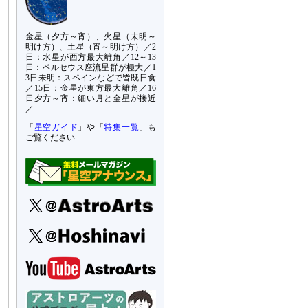
金星（夕方～宵）、火星（未明～
明け方）、土星（宵～明け方）／2
日：水星が西方最大離角／12～13
日：ペルセウス座流星群が極大／1
3日未明：スペインなどで皆既日食
／15日：金星が東方最大離角／16
日夕方～宵：細い月と金星が接近
／…
「
星空ガイド
」や「
特集一覧
」も
ご覧ください