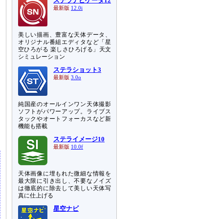
ステラナビゲータ12
最新版
12.0i
美しい描画、豊富な天体データ、
オリジナル番組エディタなど「星
空ひろがる 楽しさひろげる」天文
シミュレーション
ステラショット3
最新版
3.0o
純国産のオールインワン天体撮影
ソフトがパワーアップ。ライブス
タックやオートフォーカスなど新
機能も搭載
退
ステライメージ10
最新版
10.0f
天体画像に埋もれた微細な情報を
最大限に引き出し、不要なノイズ
は徹底的に除去して美しい天体写
真に仕上げる
星空ナビ