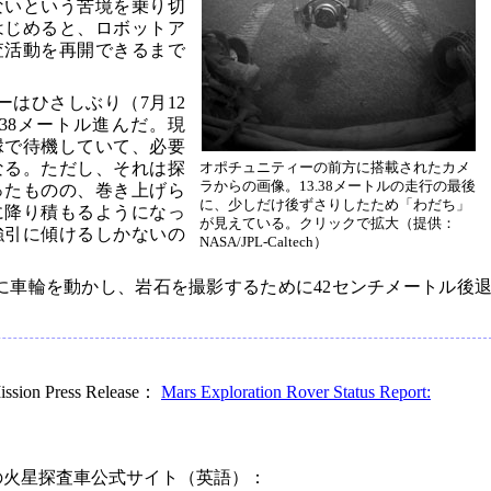
ないという苦境を乗り切
はじめると、ロボットア
査活動を再開できるまで
ーはひさしぶり（7月12
.38メートル進んだ。現
縁で待機していて、必要
なる。ただし、それは探
オポチュニティーの前方に搭載されたカメ
ラからの画像。13.38メートルの走行の最後
ったものの、巻き上げら
に、少しだけ後ずさりしたため「わだち」
に降り積もるようになっ
が見えている。クリックで拡大（提供：
強引に傾けるしかないの
NASA/JPL-Caltech）
日に車輪を動かし、岩石を撮影するために42センチメートル後
ission Press Release：
Mars Exploration Rover Status Report:
の火星探査車公式サイト（英語）：