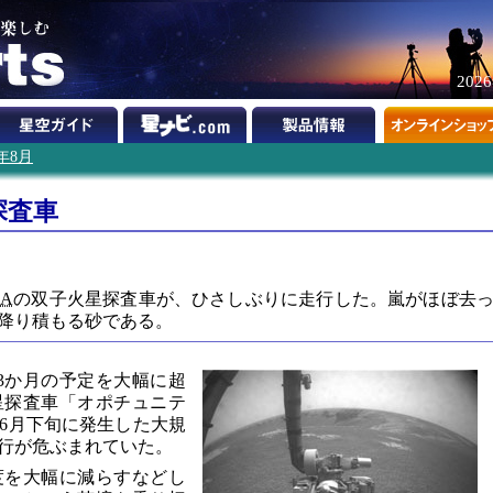
202
7年8月
探査車
SA
の双子火星探査車が、ひさしぶりに走行した。嵐がほぼ去
降り積もる砂である。
、3か月の予定を大幅に超
星探査車「オポチュニテ
6月下旬に発生した大規
行が危ぶまれていた。
度を大幅に減らすなどし