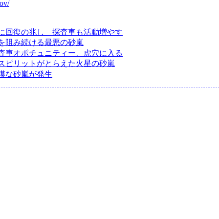
gov/
に回復の兆し 探査車も活動増やす
を阻み続ける最悪の砂嵐
査車オポチュニティー、虎穴に入る
スピリットがとらえた火星の砂嵐
模な砂嵐が発生