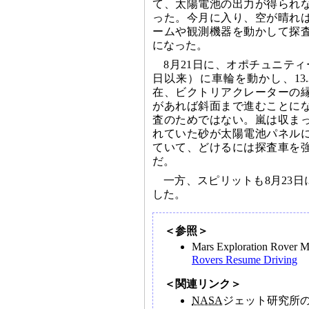
て、太陽電池の出力が得られ
った。今月に入り、空が晴れ
ームや観測機器を動かして探
になった。
8月21日に、オポチュニティ
日以来）に車輪を動かし、13
在、ビクトリアクレーターの
があれば斜面まで進むことに
査のためではない。嵐は収ま
れていた砂が太陽電池パネル
ていて、どけるには探査車を
だ。
一方、スピリットも8月23
した。
＜参照＞
Mars Exploration Rover M
Rovers Resume Driving
＜関連リンク＞
NASA
ジェット研究所