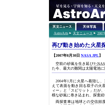
AstroArts
天文ニュース
200
再び動き始めた火星
【2007年8月30日
NASA JPL
】
空前の砂嵐を生き延びた
NA
た今、最大の難関は太陽電池に
2004年1月に火星へ着陸し
えて表面を動き回る双子の火
ィー」と「スピリット」だが、
模な砂嵐に巻き込まれ、探査続
両探査車は地球との交信頻