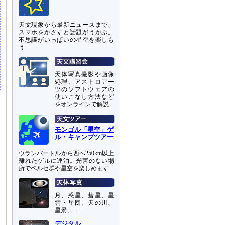
天文現象から最新ニュースまで、
スマホをかざすと話題がうかぶ。
不思議がいっぱいの星空を楽しも
う
天体写真撮影や画像
処理、アストロアー
ツのソフトウェアの
使いこなし方法など
をオンラインで解説
モンゴル「星空」ゲ
ル・キャンプツアー
ウランバートルから西へ250km以上
離れたゲルに連泊。光害のない場
所でペルセ群や星空を楽しめます
月、惑星、彗星、星
雲・星団、天の川、
星景、…
デジタル