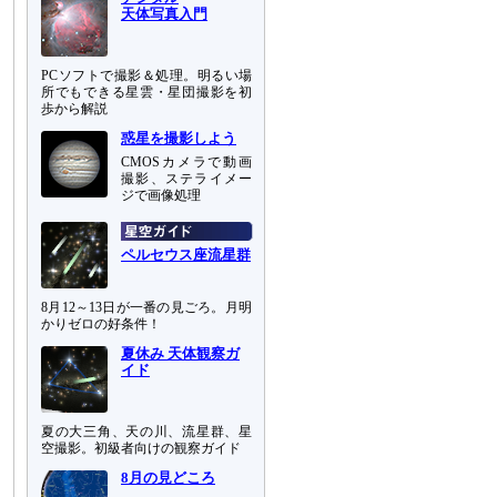
天体写真入門
PCソフトで撮影＆処理。明るい場
所でもできる星雲・星団撮影を初
歩から解説
惑星を撮影しよう
CMOSカメラで動画
撮影、ステライメー
ジで画像処理
ペルセウス座流星群
8月12～13日が一番の見ごろ。月明
かりゼロの好条件！
夏休み 天体観察ガ
イド
夏の大三角、天の川、流星群、星
空撮影。初級者向けの観察ガイド
8月の見どころ