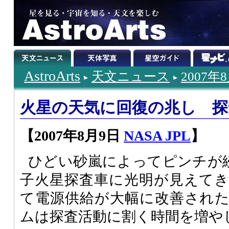
AstroArts
天文ニュース
2007年
火星の天気に回復の兆し 探
【2007年8月9日
NASA JPL
】
ひどい砂嵐によってピンチが
子火星探査車に光明が見えて
て電源供給が大幅に改善され
ムは探査活動に割く時間を増や