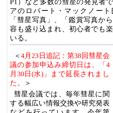
P1）など多数の彗星の発見者
アのロバート・マックノート
「彗星写真」、「鑑賞写真か
容も盛り込まれ、初心者でも
いる。
＜
4月23日追記：第38回彗星会
議の参加申込み締切日は、「4
月30日(水)」まで延長されまし
た。
＞
彗星会議では、毎年彗星に関
する幅広い情報交換や研究発表
などを行っています。今年第