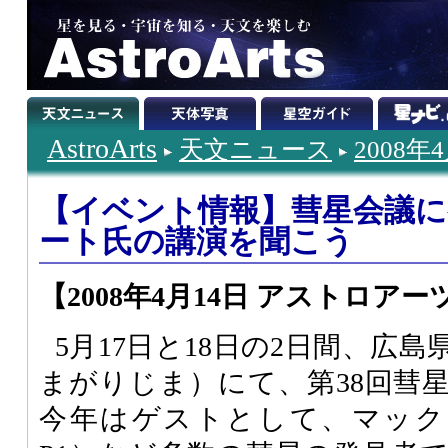
AstroArts
天文ニュース
2008年
【イベント情報】彗星会議
ート氏の講演を聞こう
【2008年4月14日 アストロアー
5月17日と18日の2日間、広
まがりじま）にて、第38回彗
今年はゲストとして、マックノー