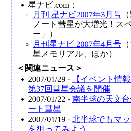
星ナビ.com：
月刊 星ナビ2007年3月号
（
ノート彗星が大増光！ス
ー」）
月刊星ナビ 2007年4月号
（
星メモリアル、ほか）
＜関連ニュース＞
2007/01/29 -
【イベント情報】
第37回彗星会議を開催
2007/01/22 -
南半球の天文台
ート彗星
2007/01/19 -
北半球でもマッ
を狙ってみよう