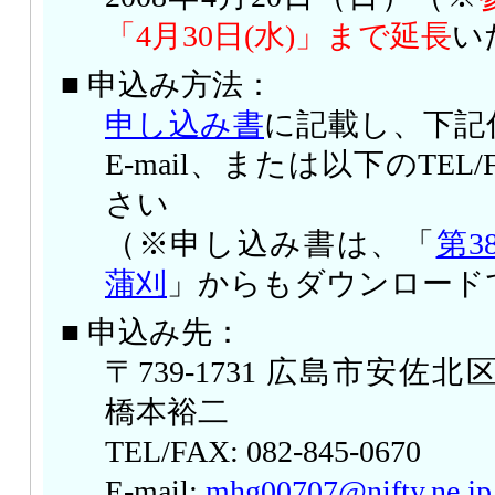
「4月30日(水)」まで延長
い
■ 申込み方法：
申し込み書
に記載し、下記
E-mail、または以下のTE
さい
（※申し込み書は、「
第3
蒲刈
」からもダウンロード
■ 申込み先：
〒739-1731 広島市安佐北区落
橋本裕二
TEL/FAX: 082-845-0670
E-mail:
mhg00707@nifty.ne.jp