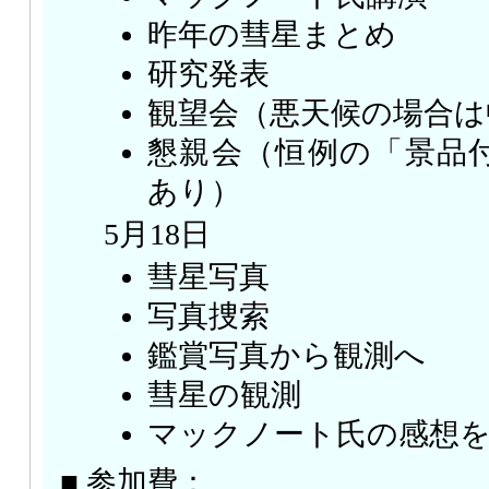
昨年の彗星まとめ
研究発表
観望会（悪天候の場合は
懇親会（恒例の「景品
あり）
5月18日
彗星写真
写真捜索
鑑賞写真から観測へ
彗星の観測
マックノート氏の感想
■ 参加費：