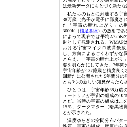
の温度分布マップが最新版に
は最新データにもとづく新たな
私たちのもとに到達する宇
38万歳（光子が電子に邪魔さ
た「宇宙の晴れ上がり」の
3000K（
補足参照
）の放射であ
によって現在では平均2.725
射として観測される。
WMAP
おける宇宙マイクロ波背景放
し、方向によるごくわずかな
とらえ、「宇宙の晴れ上がり
姿を明らかにしてきた。3年間
宇宙年齢が137億歳と精度良く
回新たに公開された5年間分の
とも3つの新しい知見がもたら
ひとつは、宇宙年齢38万歳
ュートリノが宇宙の組成の10
とだ。当時の宇宙の組成はこの
15％、ダークマター（暗黒物
とが示された。
温度ゆらぎの空間分布パタ
性質、宇宙の組成、密度ゆら