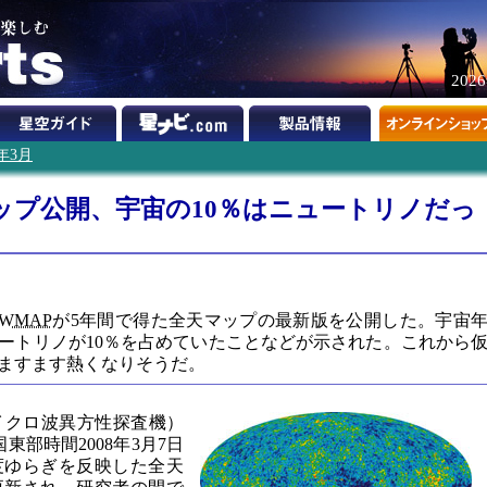
202
8年3月
ップ公開、宇宙の10％はニュートリノだっ
WMAP
が5年間で得た全天マップの最新版を公開した。宇宙
ュートリノが10％を占めていたことなどが示された。これから
ますます熱くなりそうだ。
イクロ波異方性探査機）
部時間2008年3月7日
度ゆらぎを反映した全天