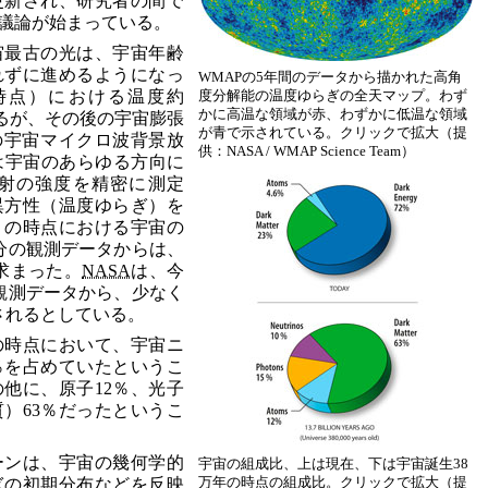
更新され、研究者の間で
議論が始まっている。
宙最古の光は、宇宙年齢
れずに進めるようになっ
WMAPの5年間のデータから描かれた高角
時点）における温度約
度分解能の温度ゆらぎの全天マップ。わず
かに高温な領域が赤、わずかに低温な領域
るが、その後の宇宙膨張
が青で示されている。クリックで拡大（提
Kの宇宙マイクロ波背景放
供：NASA / WMAP Science Team）
は宇宙のあらゆる方向に
射の強度を精密に測定
異方性（温度ゆらぎ）を
」の時点における宇宙の
分の観測データからは、
求まった。
NASA
は、今
観測データから、少なく
されるとしている。
の時点において、宇宙ニ
％を占めていたというこ
他に、原子12％、光子
質）63％だったというこ
ーンは、宇宙の幾何学的
宇宙の組成比、上は現在、下は宇宙誕生38
万年の時点の組成比。クリックで拡大（提
ぎの初期分布などを反映