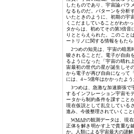
したものであり、宇宙論パラ
なるものだ。パターンを分析
いたときのように、初期の宇
くこだましていることがわかっ
タからは、初めてその第3倍音
りととらえられた。このこと
ートリノに関する情報をもたら
2つめの知見は、宇宙の暗黒
唆されることだ。電子が自由
るようになった「宇宙の晴れ
宙最初の世代の星が誕生しそ
から電子が再び自由になって
には、4～5億年はかかったよう
3つめは、急激な加速膨張で
するインフレーション宇宙モ
ータから制約条件を課すこと
現在仮説として乱立している
進み、今後整理されていくこと
WMAP
の観測データは、現在
正体を解き明かす上で貴重な
か。人類による宇宙最大の謎解