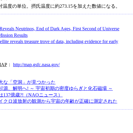
温度の単位。摂氏温度に約273.15を加えた数値になる。
veals Neutrinos, End of Dark Ages, First Second of Universe
ssion Results
ellite reveals treasure trove of data, including evidence for early
AP
：
http://map.gsfc.nasa.gov/
大な「空洞」が見つかった
起源、解明へ! ～ 宇宙初期の密度ゆらぎと化石磁場 ～
137億歳?!（NAOニュース）
イクロ波放射の観測から宇宙の年齢が正確に測定された