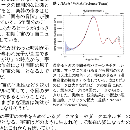
供：NASA / WMAP Science Team）
メータの観測的な証拠と
すると、楽器の弦をはじ
宙に「固有の音階」が強
ている。5年間分のデー
にあたるピークがはっき
は、初期宇宙の宇宙ニュ
している。
時代が終わった時期が示
を奪われ光子が直進でき
上がり」の時点から、宇
の放射により周囲の原子
温度ゆらぎの空間分布パターンを分析した
結果。マップに含まれるまだら模様の大き
「宇宙の霧」となるまで
さ（天球上の離角）と、模様の明るさ（温
だ。
度変化の極端さ）を表している。第2と第3
宇宙の平坦性などを説明
のピークは大きな第1ピークの倍音にあた
る。第3のピークは今回のデータからはっ
デルに関して、今回のデ
きりした。実線は、観測結果に一番近い理
ができるということだ。
論曲線。クリックで拡大（提供：NASA /
さまざまな理論は淘汰が
WMAP Science Team）
になりそうだ。
の宇宙の大半を占めているダークマターやダークエネルギー
鍵となる。宇宙はどのように生まれそして現在の姿になった
きはこれからも続いていく。