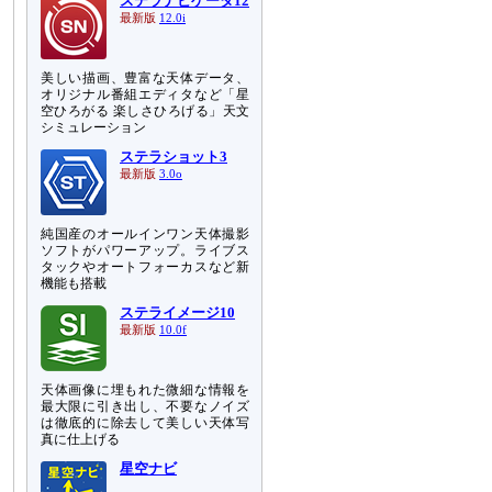
ステラナビゲータ12
最新版
12.0i
美しい描画、豊富な天体データ、
オリジナル番組エディタなど「星
空ひろがる 楽しさひろげる」天文
シミュレーション
ステラショット3
最新版
3.0o
純国産のオールインワン天体撮影
ソフトがパワーアップ。ライブス
タックやオートフォーカスなど新
機能も搭載
ステライメージ10
最新版
10.0f
天体画像に埋もれた微細な情報を
最大限に引き出し、不要なノイズ
は徹底的に除去して美しい天体写
真に仕上げる
星空ナビ