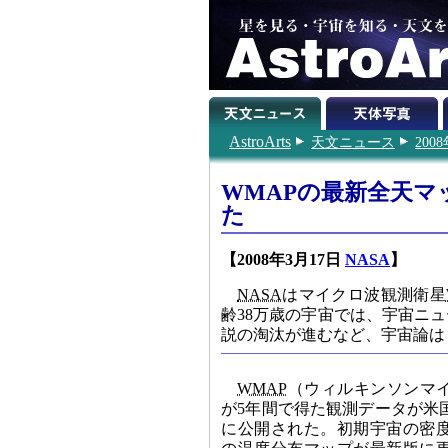
AstroArts
天文ニュース
200
WMAPの最新全天マ
た
【2008年3月17日
NASA
】
NASA
はマイクロ波観測衛星
齢38万歳の宇宙では、宇宙ニ
説の淘汰が進むなど、宇宙論は
WMAP
（ウィルキンソンマ
が5年間で得た観測データが米国東
に公開された。初期宇宙の密