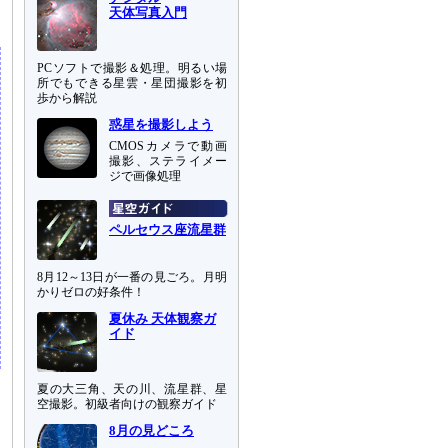
天体写真入門
PCソフトで撮影＆処理。明るい場
所でもできる星雲・星団撮影を初
歩から解説
惑星を撮影しよう
CMOSカメラで動画
撮影、ステライメー
ジで画像処理
ペルセウス座流星群
8月12～13日が一番の見ごろ。月明
かりゼロの好条件！
夏休み 天体観察ガ
イド
夏の大三角、天の川、流星群、星
空撮影。初級者向けの観察ガイド
8月の見どころ