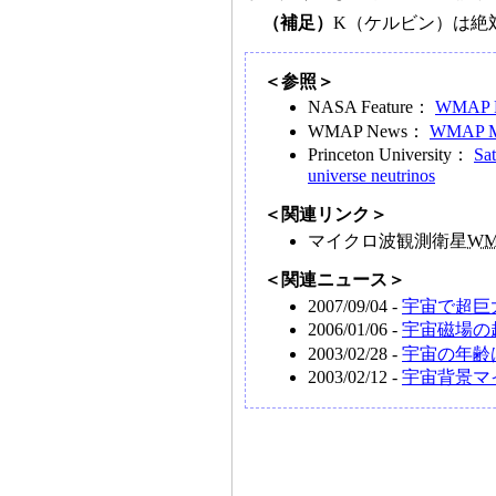
（補足）
K（ケルビン）は絶対
＜参照＞
NASA Feature：
WMAP Re
WMAP News：
WMAP Mi
Princeton University：
Sat
universe neutrinos
＜関連リンク＞
マイクロ波観測衛星
WM
＜関連ニュース＞
2007/09/04 -
宇宙で超巨
2006/01/06 -
宇宙磁場の
2003/02/28 -
宇宙の年齢は
2003/02/12 -
宇宙背景マ