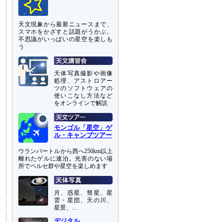
天文現象から最新ニュースまで、
スマホをかざすと話題がうかぶ。
不思議がいっぱいの星空を楽しも
う
天体写真撮影や画像
処理、アストロアー
ツのソフトウェアの
使いこなし方法など
をオンラインで解説
モンゴル「星空」ゲ
ル・キャンプツアー
ウランバートルから西へ250km以上
離れたゲルに連泊。光害のない場
所でペルセ群や星空を楽しめます
月、惑星、彗星、星
の
雲・星団、天の川、
の
星景、…
デジタル