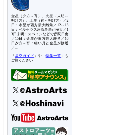
金星（夕方～宵）、火星（未明～
明け方）、土星（宵～明け方）／2
日：水星が西方最大離角／12～13
日：ペルセウス座流星群が極大／1
3日未明：スペインなどで皆既日食
／15日：金星が東方最大離角／16
日夕方～宵：細い月と金星が接近
／…
「
星空ガイド
」や「
特集一覧
」も
ご覧ください