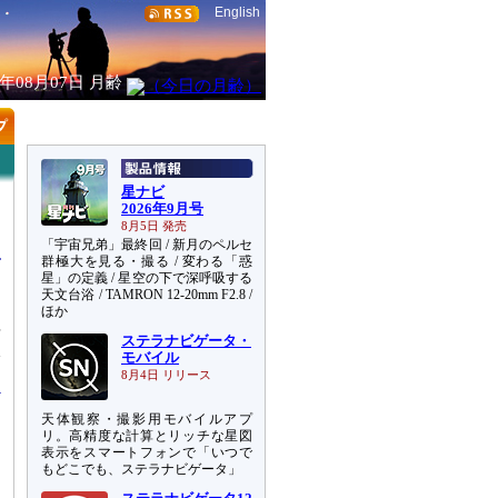
English
6年08月07日
月齢
星ナビ
2026年9月号
8月5日 発売
「宇宙兄弟」最終回 / 新月のペルセ
群極大を見る・撮る / 変わる「惑
星」の定義 / 星空の下で深呼吸する
天文台浴 / TAMRON 12-20mm F2.8 /
ほか
年
ステラナビゲータ・
仮
モバイル
8月4日 リリース
天体観察・撮影用モバイルアプ
リ。高精度な計算とリッチな星図
表示をスマートフォンで「いつで
もどこでも、ステラナビゲータ」