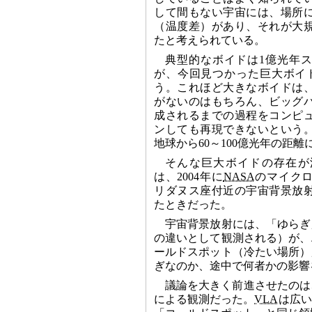
して間もない宇宙には、場所
（温度差）があり、それが大
たと考えられている。
典型的なボイドは1億光年
が、今回見つかった巨大ボイ
う。これほど大きなボイドは
がないのはもちろん、ビッグ
成されるまでの過程をコンピ
ンしても再現できないという。
地球から60～100億光年の距離
そんな巨大ボイドの存在が
は、2004年に
NASA
のマイク
リダヌス座付近の宇宙背景放
たときだった。
宇宙背景放射には、「ゆらぎ
の違いとして観測される）が、
ールドスポット（冷たい場所）
ぎなのか、途中で何者かの影響
議論を大きく前進させたのは
による観測だった。
VLA
は広い