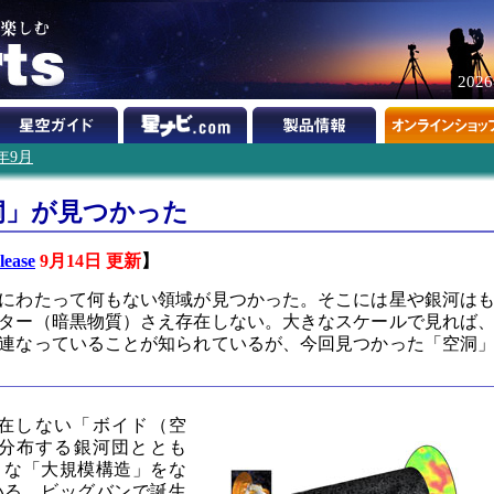
202
7年9月
洞」が見つかった
lease
9月14日 更新
】
年にわたって何もない領域が見つかった。そこには星や銀河は
ター（暗黒物質）さえ存在しない。大きなスケールで見れば
連なっていることが知られているが、今回見つかった「空洞
在しない「ボイド（空
分布する銀河団ととも
うな「大規模構造」をな
いる。ビッグバンで誕生