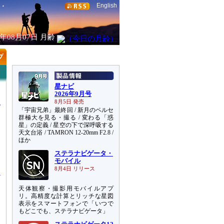
English
6年08月07日
月齢
星ナビ
2026年9月号
8月5日 発売
「宇宙兄弟」最終回 / 新月のペルセ
群極大を見る・撮る / 変わる「惑
星」の定義 / 星空の下で深呼吸する
天文台浴 / TAMRON 12-20mm F2.8 /
も
ほか
、
ステラナビゲータ・
」
モバイル
8月4日 リリース
天体観察・撮影用モバイルアプ
リ。高精度な計算とリッチな星図
表示をスマートフォンで「いつで
もどこでも、ステラナビゲータ」