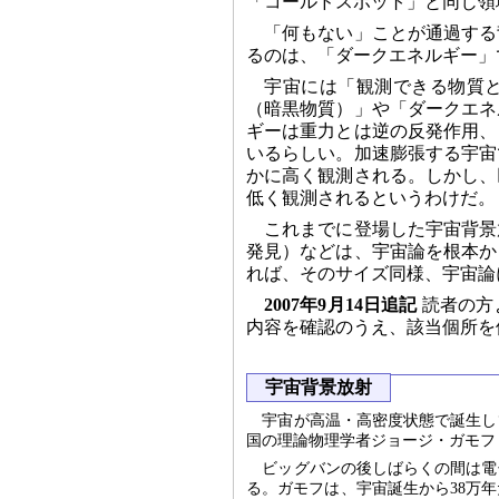
「コールドスポット」と同じ領
「何もない」ことが通過する
るのは、「ダークエネルギー」
宇宙には「観測できる物質
（暗黒物質）」や「ダークエネ
ギーは重力とは逆の反発作用、
いるらしい。加速膨張する宇宙
かに高く観測される。しかし、
低く観測されるというわけだ。
これまでに登場した宇宙背景
発見）などは、宇宙論を根本か
れば、そのサイズ同様、宇宙論
2007年9月14日追記
読者の方
内容を確認のうえ、該当個所を
宇宙背景放射
宇宙が高温・高密度状態で誕生し
国の理論物理学者ジョージ・ガモフ（
ビッグバンの後しばらくの間は電
る。ガモフは、宇宙誕生から38万