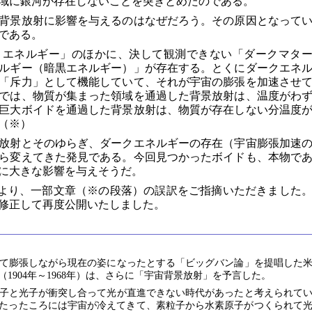
域に銀河が存在しないことを突きとめたのである。
背景放射に影響を与えるのはなぜだろう。その原因となって
である。
とエネルギー」のほかに、決して観測できない「ダークマタ
ルギー（暗黒エネルギー）」が存在する。とくにダークエネ
「斥力」として機能していて、それが宇宙の膨張を加速させ
では、物質が集まった領域を通過した背景放射は、温度がわ
巨大ボイドを通過した背景放射は、物質が存在しない分温度
（※）
放射とそのゆらぎ、ダークエネルギーの存在（宇宙膨張加速
ら変えてきた発見である。今回見つかったボイドも、本物で
に大きな影響を与えそうだ。
より、一部文章（※の段落）の誤訳をご指摘いただきました
修正して再度公開いたしました。
て膨張しながら現在の姿になったとする「ビッグバン論」を提唱した
1904年～1968年）は、さらに「宇宙背景放射」を予言した。
子と光子が衝突し合って光が直進できない時代があったと考えられて
年たったころには宇宙が冷えてきて、素粒子から水素原子がつくられて