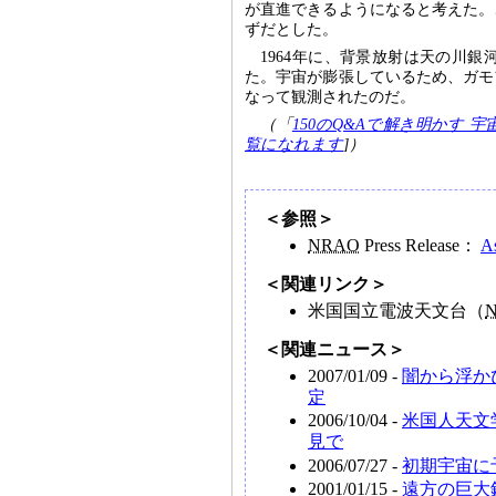
が直進できるようになると考えた。
ずだとした。
1964年に、背景放射は天の川
た。宇宙が膨張しているため、ガモ
なって観測されたのだ。
（「
150のQ&Aで解き明かす 
覧になれます
]）
＜参照＞
NRAO
Press Release：
As
＜関連リンク＞
米国国立電波天文台（
＜関連ニュース＞
2007/01/09 -
闇から浮か
定
2006/10/04 -
米国人天文
見で
2006/07/27 -
初期宇宙に
2001/01/15 -
遠方の巨大