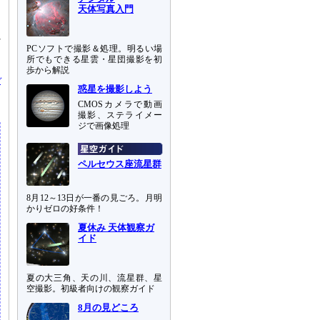
は
天体写真入門
れ
PCソフトで撮影＆処理。明るい場
と
所でもできる星雲・星団撮影を初
歩から解説
ご
惑星を撮影しよう
CMOSカメラで動画
撮影、ステライメー
ジで画像処理
ペルセウス座流星群
8月12～13日が一番の見ごろ。月明
かりゼロの好条件！
夏休み 天体観察ガ
イド
夏の大三角、天の川、流星群、星
空撮影。初級者向けの観察ガイド
8月の見どころ