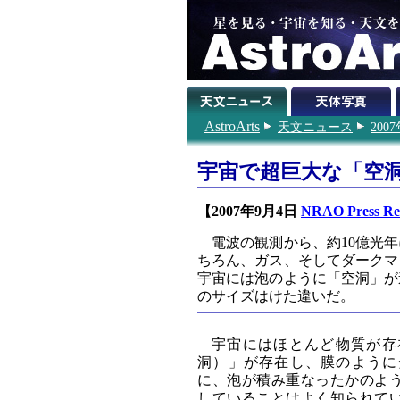
AstroArts
天文ニュース
200
宇宙で超巨大な「空
【2007年9月4日
NRAO Press Re
電波の観測から、約10億光
ちろん、ガス、そしてダークマ
宇宙には泡のように「空洞」が
のサイズはけた違いだ。
宇宙にはほとんど物質が存
洞）」が存在し、膜のように
に、泡が積み重なったかのよ
していることはよく知られて