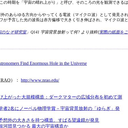
この時期を「宇宙の晴れ上がり」と呼び、そのころの光を観測できる
銀河外のあらゆる方向からやってくる電波（マイクロ波）として発見さ
フが予言した光の波長は赤方偏移で大きく引き伸ばされ、マイクロ波
宇宙のなぞ研究室
」Q141 宇宙背景放射って何? より抜粋[
実際の紙面を
tronomers Find Enormous Hole in the Universe
NRAO
）：
http://www.nrao.edu/
び上がった大規模構造：ダークマターの広域分布を初めて測
学者2名にノーベル物理学賞－宇宙背景放射の「ゆらぎ」発
予想外の大きさを持つ構造、すばる望遠鏡が発見
銀河団見つかる 最大の宇宙構造か