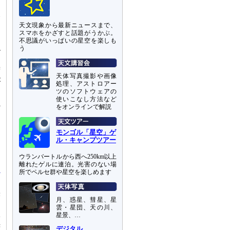
い
天文現象から最新ニュースまで、
スマホをかざすと話題がうかぶ。
ー
不思議がいっぱいの星空を楽しも
う
ル
て
ず
天体写真撮影や画像
が
処理、アストロアー
ツのソフトウェアの
使いこなし方法など
の
をオンラインで解説
あ
モンゴル「星空」ゲ
。
ル・キャンプツアー
ウランバートルから西へ250km以上
離れたゲルに連泊。光害のない場
所でペルセ群や星空を楽しめます
米
月、惑星、彗星、星
雲・星団、天の川、
い
星景、…
光
デジタル