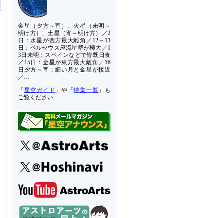
金星（夕方～宵）、火星（未明～
明け方）、土星（宵～明け方）／2
日：水星が西方最大離角／12～13
日：ペルセウス座流星群が極大／1
3日未明：スペインなどで皆既日食
／15日：金星が東方最大離角／16
日夕方～宵：細い月と金星が接近
／…
「
星空ガイド
」や「
特集一覧
」も
ご覧ください