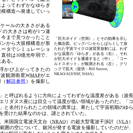
によってわずかなゆらぎ
規模構造へ発達していっ
スケールの大きさがある
ドの大きさは桁が1つ違
、今まで見つかったこと
「巨大ボイド（空洞）」とその効果を示し
バンから大規模構造が形
た概念図。ビッグバンからしばらくして放
たれた宇宙マイクロ波背景放射には、わず
ュータでシミュレーショ
かな温度の「ゆらぎ」がある（右）。それ
直径は10億光年弱で、
が巨大ボイドを通過すると（中）、「コー
にある。
ルドスポット」が観測される（左）。クリ
ックで拡大（提供：Bill Saxton,
浮かび上がってきたの
NRAO/AUI/NSF, NASA）
ロ波観測衛星
WMAP
がエ
射（
解説参照
）を撮影し
」と呼ばれるように方向によってわずかな温度差がある（波
エリダヌス座には目立って温度が低い領域があったのだ。「
」と名付けられたこの領域の異常は、果たして宇宙初期のゆ
を受けた結果なのかは、謎とされていた。
、米国国立電波天文台（
NRAO
）の超大型電波干渉計（
VLA
範囲の空について、銀河が発する電波を撮影していたのだが