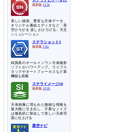
ステラナビゲータ12
最新版
12.0i
美しい描画、豊富な天体データ、
オリジナル番組エディタなど「星
空ひろがる 楽しさひろげる」天文
シミュレーション
ステラショット3
最新版
3.0o
純国産のオールインワン天体撮影
ソフトがパワーアップ。ライブス
タックやオートフォーカスなど新
機能も搭載
ステライメージ10
最新版
10.0f
長
コ
天体画像に埋もれた微細な情報を
ら
最大限に引き出し、不要なノイズ
は徹底的に除去して美しい天体写
真に仕上げる
）
星空ナビ
、