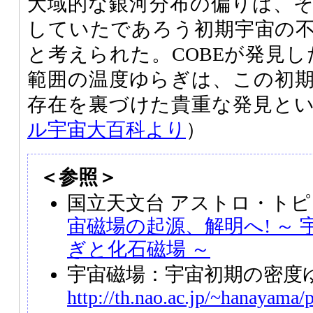
大域的な銀河分布の偏りは、
していたであろう初期宇宙の
と考えられた。COBEが発見し
範囲の温度ゆらぎは、この初
存在を裏づけた貴重な発見と
ル宇宙大百科より
）
＜参照＞
国立天文台 アストロ・トピ
宙磁場の起源、解明へ! ～
ぎと化石磁場 ～
宇宙磁場：宇宙初期の密度
http://th.nao.ac.jp/~hanayama/p