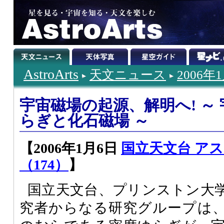
AstroArts
天文ニュース
2006年
宇宙磁場の起源、解明へ! ～
らぎと化石磁場 ～
【2006年1月6日
国立天文台 ア
（174）
】
国立天文台、プリンストン大
究者からなる研究グループは