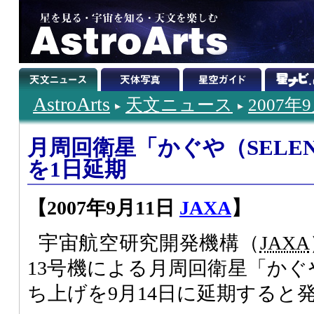
AstroArts
天文ニュース
2007年
月周回衛星「かぐや（SELE
を1日延期
【2007年9月11日
JAXA
】
宇宙航空研究開発機構（
JAXA
13号機による月周回衛星「かぐ
ち上げを9月14日に延期すると