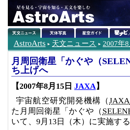
AstroArts
天文ニュース
2007年
月周回衛星「かぐや（SELEN
ち上げへ
【2007年8月15日
JAXA
】
宇宙航空研究開発機構（
JAXA
た月周回衛星「かぐや（
SELEN
いて、9月13日（木）に実施す