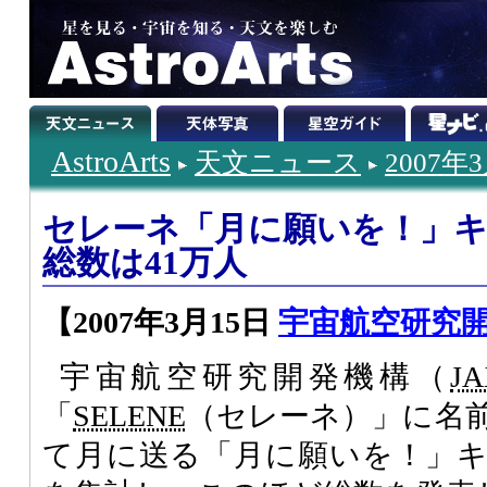
AstroArts
天文ニュース
2007年
セレーネ「月に願いを！」
総数は41万人
【2007年3月15日
宇宙航空研究
宇宙航空研究開発機構（
J
「
SELENE
（セレーネ）」に名
て月に送る「月に願いを！」