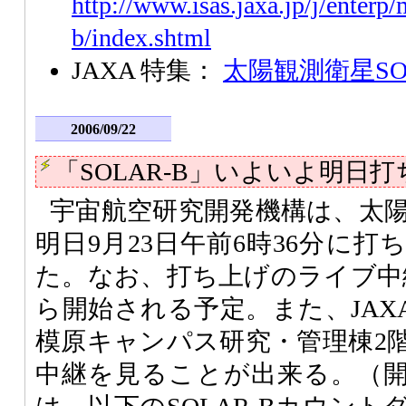
http://www.isas.jaxa.jp/j/enterp/
b/index.shtml
JAXA 特集：
太陽観測衛星SOL
2006/09/22
「SOLAR-B」いよいよ明日
宇宙航空研究開発機構は、太陽観
明日9月23日午前6時36分に
た。なお、打ち上げのライブ中継
ら開始される予定。また、JAX
模原キャンパス研究・管理棟2
中継を見ることが出来る。（