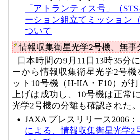
「アトランティス号」（STS-
ーション組立てミッション（1
ついて
情報収集衛星光学2号機、無事
日本時間の9月11日13時35
ーから情報収集衛星光学2号機を
ット10号機（H-IIA・F10
上げは成功し、10号機は正常
光学2号機の分離も確認された
JAXA プレスリリース2006：
による、情報収集衛星光学2