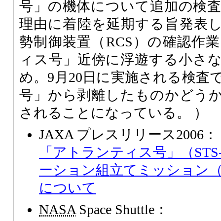
号」の機体について追加の検
理由に着陸を延期する旨発表
勢制御装置（RCS）の確認作
ィス号」近傍に浮遊する小さ
め。9月20日に実施される検査
号」から剥離したものかどう
されることになっている。 ）
JAXA プレスリリース2006：
「アトランティス号」（STS-
ーション組立てミッション（
について
NASA
Space Shuttle：