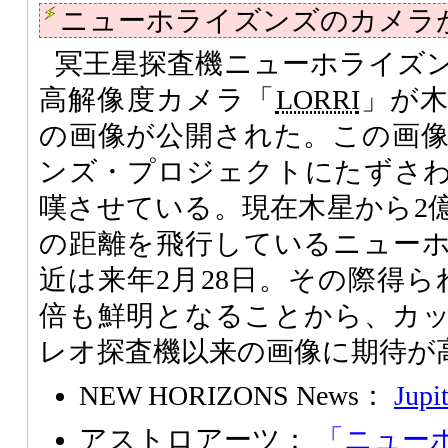
ニューホライズンズのカメラ
冥王星探査機ニューホライズ
高解像度カメラ「
LORRI
」が
の画像が公開された。この画
ンズ・プロジェクトにたずさ
嘆させている。現在木星から2億
の距離を飛行しているニュー
近は来年2月28日。その際得ら
倍も鮮明となることから、カ
レオ探査機以来の画像に期待が
NEW HORIZONS News：
Jupi
アストロアーツ：
「ニュー