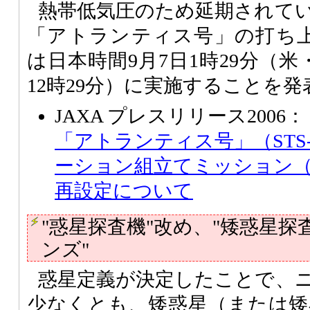
熱帯低気圧のため延期されて
「アトランティス号」の打ち
は日本時間9月7日1時29分（米
12時29分）に実施することを
JAXA プレスリリース2006：
「アトランティス号」（STS-
ーション組立てミッション（
再設定について
"惑星探査機"改め、"矮惑星探
ンズ"
惑星定義が決定したことで、
少なくとも、矮惑星（または矮