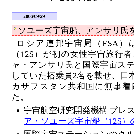
2006/09/29
ソユーズ宇宙船、アンサリ氏
ロシア連邦宇宙局（FSA）
（12S）が初の女性宇宙旅行
ャ・アンサリ氏と国際宇宙ス
していた搭乗員2名を載せ、日本時
カザフスタン共和国に無事着
た。
宇宙航空研究開発機構 プレ
ア・ソユーズ宇宙船（12S