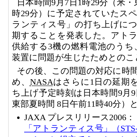
日本時間9月7日1時29分（米・
時29分）に予定されていたス
ランティス号」の打ち上げに
期することを発表した。アト
供給する3機の燃料電池のうち
装置に問題が生じたためとのこ
その後、この問題の対応に時
め、
NASA
はさらに1日の延期
ち上げ予定時刻は日本時間9月9
東部夏時間 8日午前11時40分）
JAXA プレスリリース2006：
「アトランティス号」（STS-