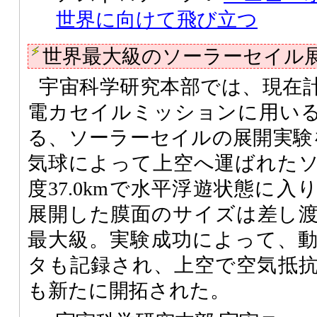
世界に向けて飛び立つ
世界最大級のソーラーセイル
宇宙科学研究本部では、現在
電カセイルミッションに用い
る、ソーラーセイルの展開実験を
気球によって上空へ運ばれた
度37.0kmで水平浮遊状態に
展開した膜面のサイズは差し渡
最大級。実験成功によって、
タも記録され、上空で空気抵
も新たに開拓された。