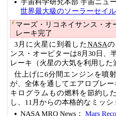
宇宙科学研究本部 宇宙ニュ
世界最大級のソーラーセイ
マーズ・リコネイサンス・オ
レーキ完了
3月に火星に到着した
NASA
の
ンス・オービターは8月30日、
レーキ（火星の大気を利用した
仕上げに6分間エンジンを噴
が、全体を通してエアロブレーキ
キログラムもの燃料を節約し
し、11月からの本格的なミッ
NASA MRO News：
Mars Reco