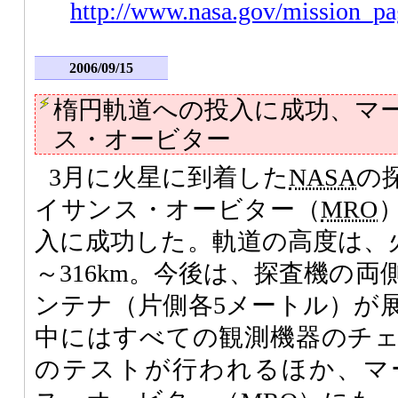
http://www.nasa.gov/mission_pa
2006/09/15
楕円軌道への投入に成功、マ
ス・オービター
3月に火星に到着した
NASA
の
イサンス・オービター（
MRO
入に成功した。軌道の高度は、火
～316km。今後は、探査機の
ンテナ（片側各5メートル）が
中にはすべての観測機器のチ
のテストが行われるほか、マ