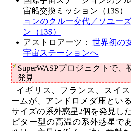
国際宇宙ステーションのク
宙船交換ミッション（13S）
ョンのクルー交代／ソユー
ン（13S）
アストロアーツ：
世界初の
宇宙ステーションへ
SuperWASPプロジェクトで
発見
イギリス、フランス、スイス
ームが、アンドロメダ座とい
サイズの系外惑星2個を発見し
ピター型の高温の系外惑星であるW