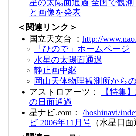
星の太陽面通過 全国で観
と画像を発表
＜関連リンク＞
国立天文台 ：
http://www.nao.
「ひので」ホームページ
水星の太陽面通過
静止画中継
岡山天体物理観測所から
アストロアーツ：
【特集】2
の日面通過
星ナビ.com：
/hoshinavi/inde
ビ 2006年11月号
（水星日面