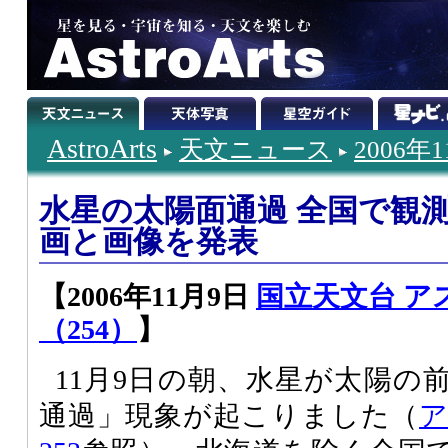
AstroArts
天文ニュース
2006年
水星の太陽面通過 全国で観
画と画像を発表
【2006年11月9日
国立天文台 ア
（254）
】
11月9日の朝、水星が太陽の
通過」現象が起こりました（