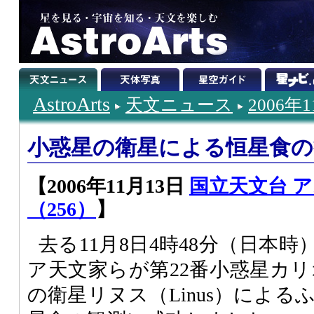
AstroArts
天文ニュース
2006年
小惑星の衛星による恒星食の
【2006年11月13日
国立天文台 
（256）
】
去る11月8日4時48分（日本
ア天文家らが第22番小惑星カリオペ
の衛星リヌス（Linus）による