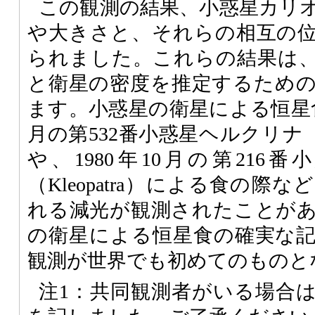
この観測の結果、小惑星カリ
や大きさと、それらの相互の
られました。これらの結果は
と衛星の密度を推定するため
ます。小惑星の衛星による恒星食
月の第532番小惑星ヘルクリナ（He
や、1980年10月の第216
（Kleopatra）による食の
れる減光が観測されたことが
の衛星による恒星食の確実な
観測が世界でも初めてのものと
注1：共同観測者がいる場合