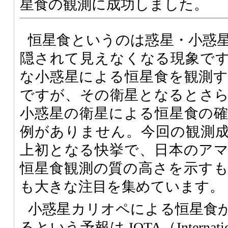
星食の観測に成功しました。
恒星食というのは惑星・小惑
隠されて見えなくなる現象で
な小惑星による恒星食を観測
ですが、その衛星となるとさ
小惑星の衛星による恒星食の
例がありません。今回の観測
上初となる快挙で、日本のア
恒星食観測の質の高さを示す
も大きな注目を集めています。
小惑星カリオペによる恒星食
るという予報は IOTA（International 