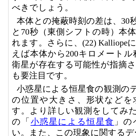
べきでしょう。
本体との掩蔽時刻の差は、30
と70秒（東側シフトの時）本
れます。さらに、(22) Kalliop
えば本体から200キロメートル
衛星が存在する可能性が指摘
も要注目です。
小惑星による恒星食の観測の
の位置や大きさ、形状などを
す。より詳しい観測をしてみたい
の「
小惑星による恒星食
」の
い。また、この現象に関するデ