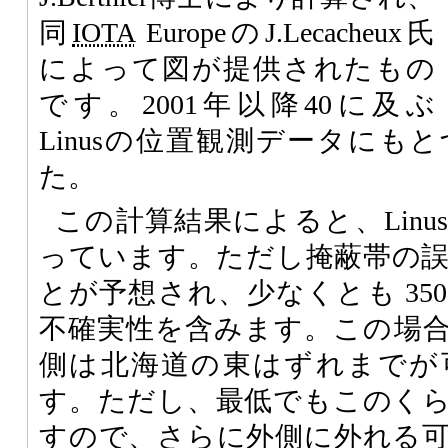
同
IOTA
EuropeのJ.Lecacheux氏
によって図が提供されたもの
です。2001年以降40に及ぶ
Linusの位置観測データにも
た。
この計算結果によると、Lin
っています。ただし掩蔽帯の
とが予想され、少なくとも 35
不確実性を含みます。この場
側は北海道の東はずれまでが
す。ただし、最低でもこのく
すので、さらに外側に外れる