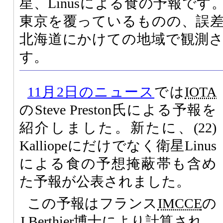
星、Linusによる食の予報で
東京を覆っているものの、誤
北海道にかけての地域で観測
す。
11月2日のニュース
では
IOTA
のSteve Preston氏による予報を
紹介しました。新たに、(22)
Kalliopeにだけでなく衛星Linus
による食の予想掩蔽帯も含め
た予報が公表されました。
この予報はフランス
IMCCE
の
J.Berthier博士により計算され、