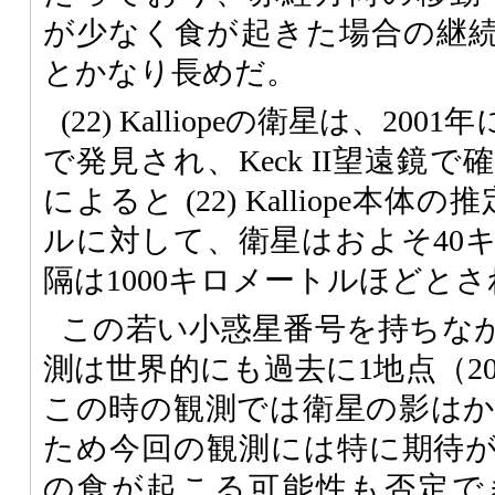
が少なく食が起きた場合の継続
とかなり長めだ。
(22) Kalliopeの衛星は、20
で発見され、Keck II望遠鏡
によると (22) Kalliope本
ルに対して、衛星はおよそ40
隔は1000キロメートルほどと
この若い小惑星番号を持ちな
測は世界的にも過去に1地点（20
この時の観測では衛星の影は
ため今回の観測には特に期待が
の食が起こる可能性も否定で