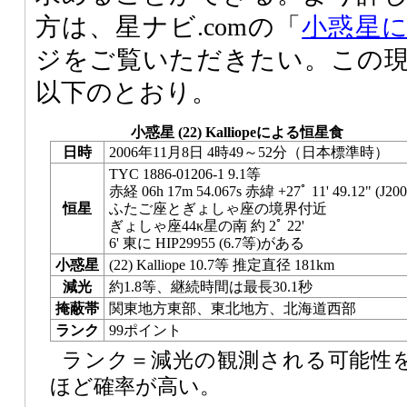
方は、星ナビ.comの「
小惑星
ジをご覧いただきたい。この
以下のとおり。
小惑星 (22) Kalliopeによる恒星食
日時
2006年11月8日 4時49～52分（日本標準時）
TYC 1886-01206-1 9.1等
赤経 06h 17m 54.067s 赤緯 +27ﾟ 11' 49.12" (J200
恒星
ふたご座とぎょしゃ座の境界付近
ぎょしゃ座44κ星の南 約 2ﾟ 22'
6' 東に HIP29955 (6.7等)がある
小惑星
(22) Kalliope 10.7等 推定直径 181km
減光
約1.8等、継続時間は最長30.1秒
掩蔽帯
関東地方東部、東北地方、北海道西部
ランク
99ポイント
ランク＝減光の観測される可能性
ほど確率が高い。