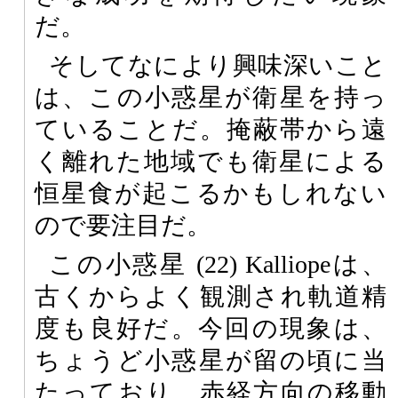
だ。
そしてなにより興味深いこと
は、この小惑星が衛星を持っ
ていることだ。掩蔽帯から遠
く離れた地域でも衛星による
恒星食が起こるかもしれない
ので要注目だ。
この小惑星 (22) Kalliopeは、
古くからよく観測され軌道精
度も良好だ。今回の現象は、
ちょうど小惑星が留の頃に当
たっており、赤経方向の移動