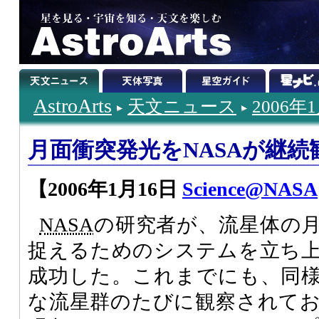
AstroArts
天文ニュース
2006年
月面衝突発光をNASAが継続
【2006年1月16日
Science@NASA
NASA
の研究者が、流星体の
捉えるためのシステムを立ち
成功した。これまでにも、同
な流星群のたびに観察されて