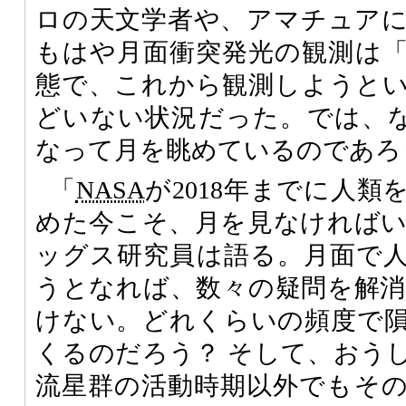
ロの天文学者や、アマチュア
もはや月面衝突発光の観測は
態で、これから観測しようと
どいない状況だった。では、
なって月を眺めているのであろ
「
NASA
が2018年までに人
めた今こそ、月を見なければ
ッグス研究員は語る。月面で
うとなれば、数々の疑問を解
けない。どれくらいの頻度で
くるのだろう？ そして、おう
流星群の活動時期以外でもそ