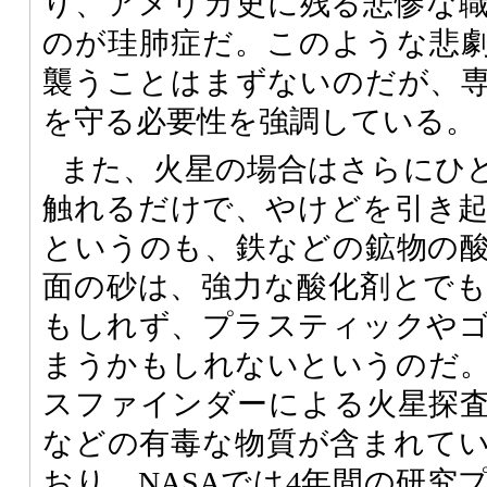
り、アメリカ史に残る悲惨な
のが珪肺症だ。このような悲
襲うことはまずないのだが、
を守る必要性を強調している。
また、火星の場合はさらにひ
触れるだけで、やけどを引き
というのも、鉄などの鉱物の
面の砂は、強力な酸化剤とで
もしれず、プラスティックや
まうかもしれないというのだ
スファインダーによる火星探
などの有毒な物質が含まれて
おり、
NASA
では4年間の研究