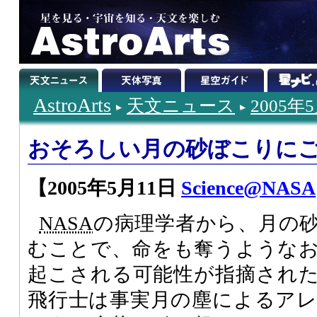
AstroArts
天文ニュース
2005年
おそろしい月の砂ぼこりに
【2005年5月11日
Science@NASA
NASA
の病理学者から、月の
むことで、命をも奪うような
起こされる可能性が指摘された
飛行士は事実月の塵によるア