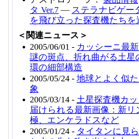
タ Ver.7
―
ステラナビゲータ 
を飛び立った探査機たちを
＜関連ニュース＞
2005/06/01 -
カッシーニ最新
謎の斑点、折れ曲がる土星
環の細部構造
2005/05/24 -
地球とよく似た
象
2005/03/14 -
土星探査機カッ
届けられる最新画像：新リ
極、エンケラドスなど
2005/01/24 -
タイタンに見