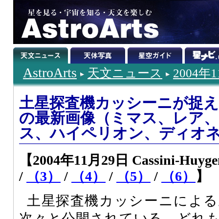
AstroArts
天文ニュース
2004年
土星探査機カッシーニが捉え
の最新画像（ミマス、レア
ス、ハイペリオン、ディオ
【2004年11月29日 Cassini-Huyge
/
（3）
/
（4）
/
（5）
/
（6）
】
土星探査機カッシーニによる
次々と公開されている。どれ