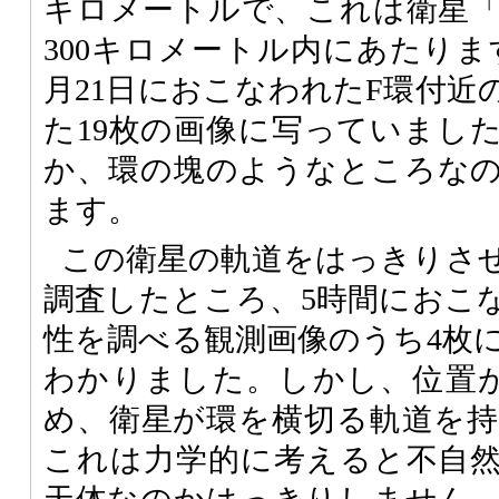
キロメートルで、これは衛星
300キロメートル内にあたります
月21日におこなわれたF環付近
た19枚の画像に写っていまし
か、環の塊のようなところな
ます。
この衛星の軌道をはっきりさ
調査したところ、5時間におこ
性を調べる観測画像のうち4枚
わかりました。しかし、位置
め、衛星が環を横切る軌道を
これは力学的に考えると不自