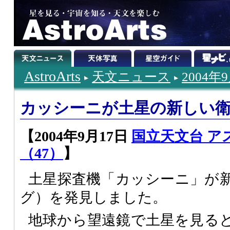
AstroArts
天文ニュース
2004年
カッシーニが土星の新しい
【2004年9月17日
国立天文台 ア
（47）
】
土星探査機「カッシーニ」が
グ）を発見しました。
地球から望遠鏡で土星を見る