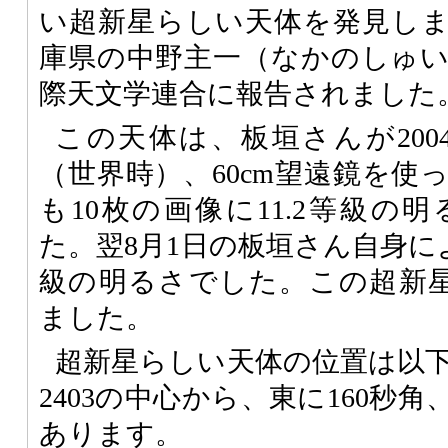
い超新星らしい天体を発見し
庫県の中野主一（なかのしゅ
際天文学連合に報告されました
この天体は、板垣さんが2004
（世界時）、60cm望遠鏡を使
も10枚の画像に11.2等級の
た。翌8月1日の板垣さん自身によ
級の明るさでした。この超新星は
ました。
超新星らしい天体の位置は以下
2403の中心から、東に160秒
あります。