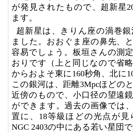
が発見されたもので、超新星20
ます。
超新星は、きりん座の渦巻銀河N
ました。おおぐま座の鼻先、
容易でしょう。板垣さんの測
おりです（上と同じなので省略）。
からおよそ東に160秒角、北に
この銀河は、距離3Mpcほどの
近傍のもので、小口径の望遠
ができます。過去の画像では
置に、18等級ほどの光点が
NGC 2403の中にある若い星団