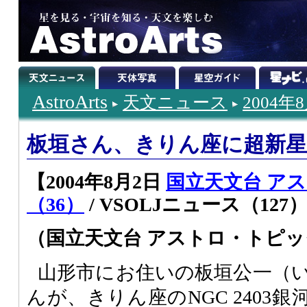
AstroArts
天文ニュース
2004年
板垣さん、きりん座に超新星
【2004年8月2日
国立天文台 ア
（36）
/ VSOLJニュース（127
（国立天文台 アストロ・トピ
山形市にお住いの板垣公一（
んが、きりん座のNGC 2403