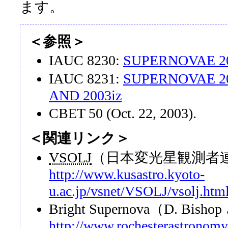
ます。
＜参照＞
IAUC 8230:
SUPERNOVAE 20
IAUC 8231:
SUPERNOVAE 2003
AND 2003iz
CBET 50 (Oct. 22, 2003).
＜関連リンク＞
VSOLJ
（日本変光星観測者
http://www.kusastro.kyoto-
u.ac.jp/vsnet/VSOLJ/vsolj.htm
Bright Supernova（D. Bis
http://www.rochesterastronomy