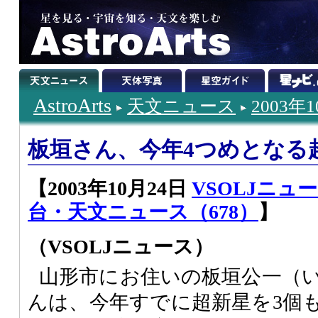
AstroArts
天文ニュース
2003年
板垣さん、今年4つめとなる超新
【2003年10月24日
VSOLJニュー
台・天文ニュース（678）
】
（VSOLJニュース）
山形市にお住いの板垣公一（
んは、今年すでに超新星を3個