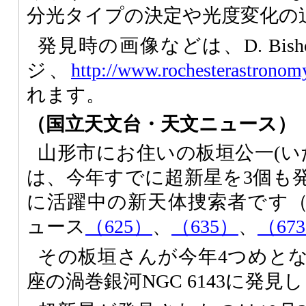
分光タイプの決定や光度変化の
発見時の画像などは、D. Bis
ジ、
http://www.rochesterastronom
れます。
（国立天文台・天文ニュース）
山形市にお住いの板垣公一(い
は、今年すでに超新星を3個も
に活躍中の新天体捜索者です
ュース
（625）
、
（635）
、
（67
その板垣さんが今年4つめと
座の渦巻銀河NGC 6143に発見