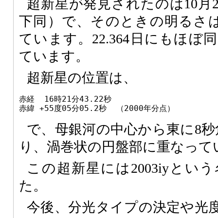
超新星が発見されたのは10月20
下同）で、そのときの明るさは1
ています。22.364日にもほ
ています。
超新星の位置は、
赤経  16時21分43.22秒

赤緯 +55度05分05.2秒  （2000年分点）
で、母銀河の中心から東に8秒
り、渦巻状の円盤部に重なって
この超新星には2003iyと
た。
今後、分光タイプの決定や光