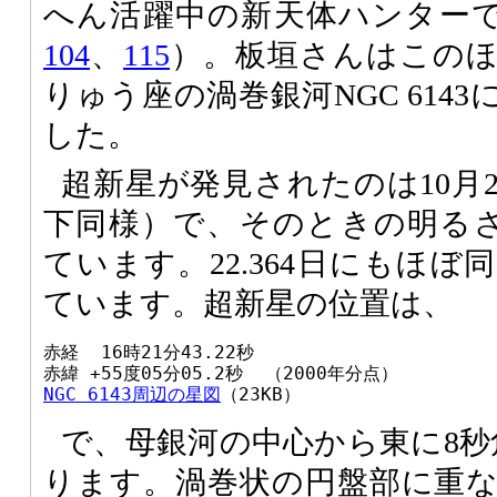
へん活躍中の新天体ハンターです（v
104
、
115
）。板垣さんはこの
りゅう座の渦巻銀河NGC 614
した。
超新星が発見されたのは10月20
下同様）で、そのときの明るさは
ています。22.364日にもほ
ています。超新星の位置は、
赤経  16時21分43.22秒

NGC 6143周辺の星図
（23KB）
で、母銀河の中心から東に8秒
ります。渦巻状の円盤部に重