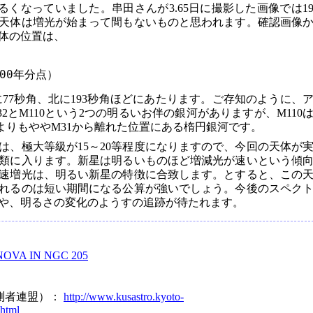
明るくなっていました。串田さんが3.65日に撮影した画像では1
天体は増光が始まって間もないものと思われます。確認画像
体の位置は、
000年分点）
に77秒角、北に193秒角ほどにあたります。ご存知のように、
2とM110という2つの明るいお伴の銀河がありますが、M110
2よりもややM31から離れた位置にある楕円銀河です。
は、極大等級が15～20等程度になりますので、今回の天体が
類に入ります。新星は明るいものほど増減光が速いという傾
速増光は、明るい新星の特徴に合致します。とすると、この
れるのは短い期間になる公算が強いでしょう。今後のスペク
や、明るさの変化のようすの追跡が待たれます。
NOVA IN NGC 205
測者連盟）：
http://www.kusastro.kyoto-
.html