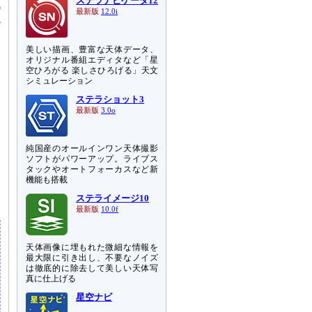
ステラナビゲータ12
9
最新版
12.0i
か
美しい描画、豊富な天体データ、
オリジナル番組エディタなど「星
空ひろがる 楽しさひろげる」天文
シミュレーション
ア
ステラショット3
は
最新版
3.0o
実
純国産のオールインワン天体撮影
向
ソフトがパワーアップ。ライブス
タックやオートフォーカスなど新
天
機能も搭載
ト
ステライメージ10
最新版
10.0f
天体画像に埋もれた微細な情報を
最大限に引き出し、不要なノイズ
は徹底的に除去して美しい天体写
真に仕上げる
星空ナビ