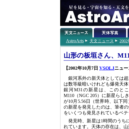
AstroArts
天文ニュース
200
山形の板垣さん、M1
【2002年10月7日
VSOLJ
ニュース
銀河系外の新天体としては超
は数等級暗いけれども爆発天体
銀河M31の新星は、このと
M110（NGC 205）に新
が10月5.56日（世界時、以
の新星を発見したのは、筆者の
をいくつも発見されているベテ
発見時、新星は1時間のうちに
れています。天体の存在は、山梨