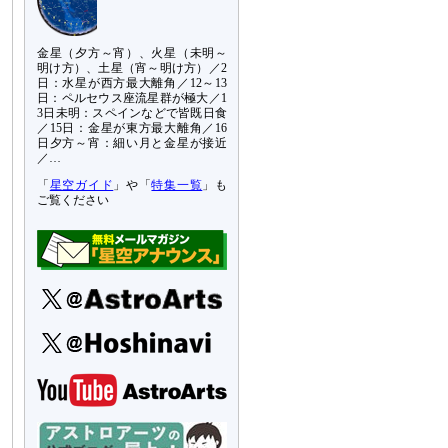
金星（夕方～宵）、火星（未明～
明け方）、土星（宵～明け方）／2
日：水星が西方最大離角／12～13
日：ペルセウス座流星群が極大／1
3日未明：スペインなどで皆既日食
／15日：金星が東方最大離角／16
日夕方～宵：細い月と金星が接近
／…
「
星空ガイド
」や「
特集一覧
」も
ご覧ください