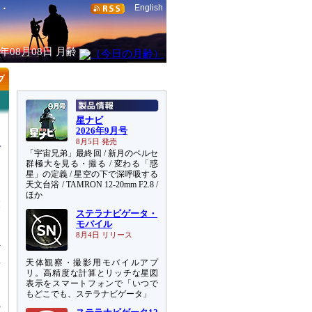
English
6年08月08日
月齢
星ナビ
2026年9月号
8月5日 発売
「宇宙兄弟」最終回 / 新月のペルセ
群極大を見る・撮る / 変わる「惑
星」の定義 / 星空の下で深呼吸する
天文台浴 / TAMRON 12-20mm F2.8 /
り
ほか
大
ステラナビゲータ・
る
モバイル
ん
8月4日 リリース
外
星
天体観察・撮影用モバイルアプ
リ。高精度な計算とリッチな星図
表示をスマートフォンで「いつで
ら
もどこでも、ステラナビゲータ」
の