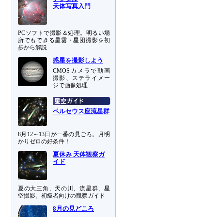
天体写真入門
PCソフトで撮影＆処理。明るい場
所でもできる星雲・星団撮影を初
歩から解説
惑星を撮影しよう
CMOSカメラで動画
撮影、ステライメー
ジで画像処理
ペルセウス座流星群
8月12～13日が一番の見ごろ。月明
かりゼロの好条件！
夏休み 天体観察ガ
イド
夏の大三角、天の川、流星群、星
空撮影。初級者向けの観察ガイド
8月の見どころ