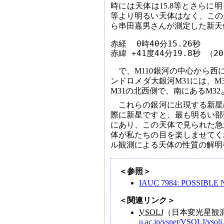
時には天体は15.8等とさらに
等より明るい天体はなく、この
ら串田嘉男さんが測定した新天
赤経  0時40分15.26秒

赤緯 +41度44分19.8秒 （2
で、M110銀河の中心から西
ンドロメダ大銀河M31には、M3
M31の北西側で、南にあるM3
これらの銀河に出現する新星
際に新星ですと、最も明るい部
にあり、この天体で見られた急
体が私たちの目を楽しませてく
ル観測による天体の性質の解明
＜参照＞
IAUC 7984: POSSIBLE 
＜関連リンク＞
VSOLJ
（日本変光星観
u.ac.jp/vsnet/VSOLJ/vsolj