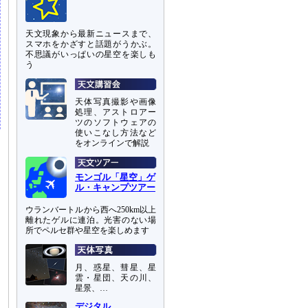
天文現象から最新ニュースまで、
スマホをかざすと話題がうかぶ。
不思議がいっぱいの星空を楽しも
う
天体写真撮影や画像
処理、アストロアー
ツのソフトウェアの
使いこなし方法など
をオンラインで解説
モンゴル「星空」ゲ
ル・キャンプツアー
ウランバートルから西へ250km以上
離れたゲルに連泊。光害のない場
所でペルセ群や星空を楽しめます
月、惑星、彗星、星
雲・星団、天の川、
星景、…
デジタル