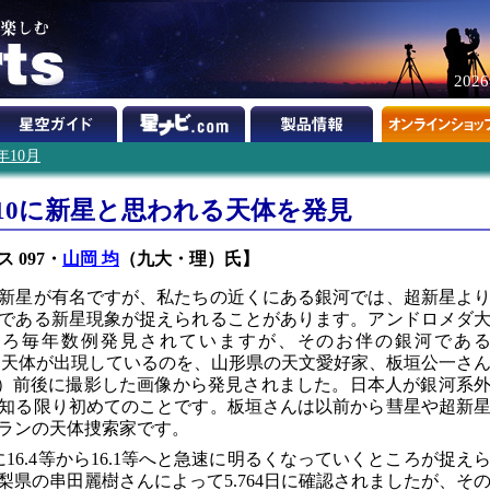
202
2年10月
10に新星と思われる天体を発見
 097・
山岡 均
（九大・理）氏】
新星が有名ですが、私たちの近くにある銀河では、超新星よ
である新星現象が捉えられることがあります。アンドロメダ
ころ毎年数例発見されていますが、そのお伴の銀河であ
星らしき天体が出現しているのを、山形県の天文愛好家、板垣公一さ
下同）前後に撮影した画像から発見されました。日本人が銀河系
知る限り初めてのことです。板垣さんは以前から彗星や超新
ランの天体捜索家です。
16.4等から16.1等へと急速に明るくなっていくところが捉え
県の串田麗樹さんによって5.764日に確認されましたが、そ