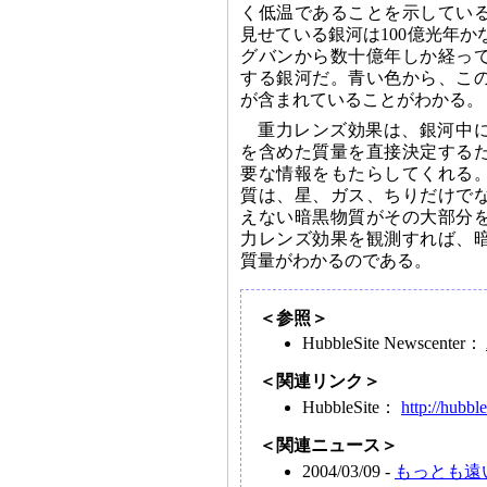
く低温であることを示してい
見せている銀河は100億光年
グバンから数十億年しか経っ
する銀河だ。青い色から、こ
が含まれていることがわかる。
重力レンズ効果は、銀河中
を含めた質量を直接決定する
要な情報をもたらしてくれる
質は、星、ガス、ちりだけで
えない暗黒物質がその大部分
力レンズ効果を観測すれば、
質量がわかるのである。
＜参照＞
HubbleSite Newscenter：
＜関連リンク＞
HubbleSite：
http://hubble
＜関連ニュース＞
2004/03/09 -
もっとも遠