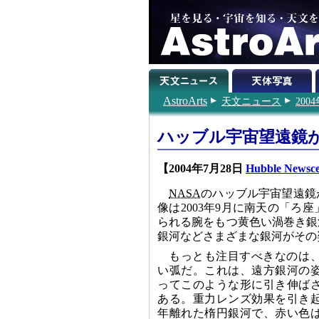
AstroArts
天文ニュース
200
ハッブル宇宙望遠鏡
【2004年7月28日
Hubble Newsce
NASA
のハッブル宇宙望遠鏡
像は2003年9月に南天の「
られる腕をもつ黄色い渦巻き銀
銀河などさまざまな銀河がその
もっとも注目すべきなのは
い弧だ。これは、遠方銀河の
ってこのような形に引き伸ば
ある。重力レンズ効果を引き起
年離れた楕円銀河で、赤い色