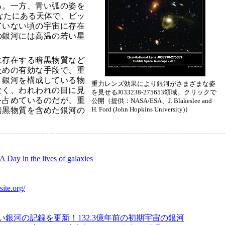
る。一方、青い弧の姿を
かなたにある天体で、ビッ
ていない頃の宇宙に存在
の銀河には高温の若い星
に存在する暗黒物質など
ための有効な手段で、重
。銀河を構成している物
重力レンズ効果により銀河がさまざまな姿
なく、われわれの目に見
を見せるJ033238-275653領域。クリックで
を占めているのだが、重
公開（提供：NASA/ESA、J. Blakeslee and
H. Ford (John Hopkins University)）
暗黒物質を含めた銀河の
A Day in the lives of galaxies
site.org/
い銀河の記録を更新！132.3億年前の初期宇宙の銀河