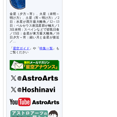
金星（夕方～宵）、火星（未明～
明け方）、土星（宵～明け方）／2
日：水星が西方最大離角／12～13
日：ペルセウス座流星群が極大／1
3日未明：スペインなどで皆既日食
／15日：金星が東方最大離角／16
日夕方～宵：細い月と金星が接近
／…
「
星空ガイド
」や「
特集一覧
」も
ご覧ください