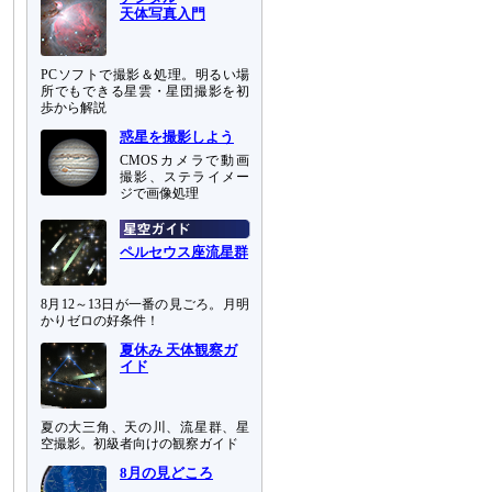
天体写真入門
PCソフトで撮影＆処理。明るい場
所でもできる星雲・星団撮影を初
歩から解説
惑星を撮影しよう
CMOSカメラで動画
撮影、ステライメー
ジで画像処理
ペルセウス座流星群
8月12～13日が一番の見ごろ。月明
かりゼロの好条件！
夏休み 天体観察ガ
イド
夏の大三角、天の川、流星群、星
空撮影。初級者向けの観察ガイド
8月の見どころ