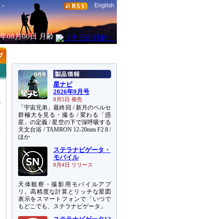
English
6年08月06日
月齢
星ナビ
2026年9月号
8月5日 発売
「宇宙兄弟」最終回 / 新月のペルセ
群極大を見る・撮る / 変わる「惑
星」の定義 / 星空の下で深呼吸する
天文台浴 / TAMRON 12-20mm F2.8 /
画
ほか
え
ステラナビゲータ・
な
モバイル
8月4日 リリース
天体観察・撮影用モバイルアプ
リ。高精度な計算とリッチな星図
表示をスマートフォンで「いつで
もどこでも、ステラナビゲータ」