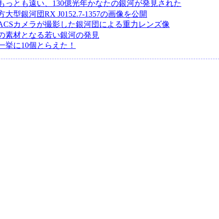
もっとも遠い、130億光年かなたの銀河が発見された
型銀河団RX J0152.7-1357の画像を公開
ACSカメラが撮影した銀河団による重力レンズ像
の素材となる若い銀河の発見
一挙に10個とらえた！