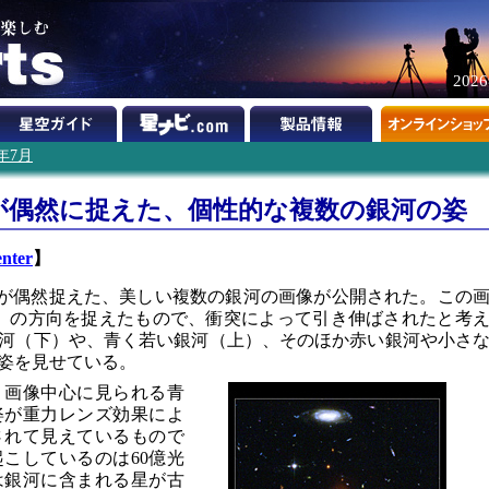
202
4年7月
が偶然に捉えた、個性的な複数の銀河の姿
nter
】
が偶然捉えた、美しい複数の銀河の画像が公開された。この
ろ座」の方向を捉えたもので、衝突によって引き伸ばされたと考
河（下）や、青く若い銀河（上）、そのほか赤い銀河や小さ
姿を見せている。
、画像中心に見られる青
姿が重力レンズ効果によ
されて見えているもので
こしているのは60億光
は銀河に含まれる星が古