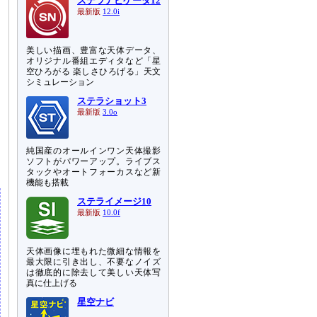
ステラナビゲータ12
最新版
12.0i
美しい描画、豊富な天体データ、
オリジナル番組エディタなど「星
空ひろがる 楽しさひろげる」天文
シミュレーション
ステラショット3
最新版
3.0o
純国産のオールインワン天体撮影
ソフトがパワーアップ。ライブス
タックやオートフォーカスなど新
機能も搭載
ステライメージ10
最新版
10.0f
天体画像に埋もれた微細な情報を
最大限に引き出し、不要なノイズ
は徹底的に除去して美しい天体写
真に仕上げる
星空ナビ