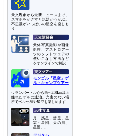
天文現象から最新ニュースまで、
スマホをかざすと話題がうかぶ。
不思議がいっぱいの星空を楽しも
う
天体写真撮影や画像
処理、アストロアー
ツのソフトウェアの
使いこなし方法など
をオンラインで解説
モンゴル「星空」ゲ
ル・キャンプツアー
ウランバートルから西へ250km以上
離れたゲルに連泊。光害のない場
所でペルセ群や星空を楽しめます
月、惑星、彗星、星
雲・星団、天の川、
星景、…
デジタル