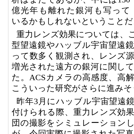
億光年も離れた銀河も写って
いるかもしれないということだ
重力レンズ効果については、
型望遠鏡やハッブル宇宙望遠
って数多く観測され、レンズ
増光された遠方の銀河に関し
た。
ACS
カメラの高感度、高
こういった研究がさらに進みそ
昨年3月にハッブル宇宙望遠
付けられる際、重力レンズ効
団の撮影をシミュレーション
が、今回実際に撮影された写