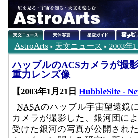
AstroArts
天文ニュース
2003年
ハッブルのACSカメラが撮
重力レンズ像
【2003年1月21日
HubbleSite - N
NASA
のハッブル宇宙望遠鏡
カメラが撮影した、銀河団に
受けた銀河の写真が公開され