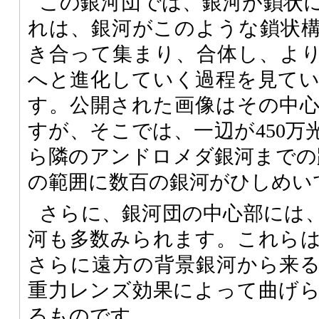
この銀河団では、銀河が鎖状
れは、銀河がこのような鎖状
き合って集まり、合体し、よ
へと進化していく過程を見て
す。公開された画像はその中
すが、そこでは、一辺が450万
ら隣のアンドロメダ銀河までの
の範囲に数百の銀河がひしめい
さらに、銀河団の中心部には
河も多数みられます。これら
さらに遠方の背景銀河から来
重力レンズ効果によって曲げ
るものです。