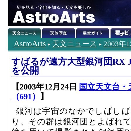
AstroArts
天文ニュース
2003年
すばるが遠方大型銀河団RX J01
を公開
【2003年12月24日
国立天文台・
（691）
】
銀河は宇宙のなかでしばしば
り、その群は銀河団とよばれ