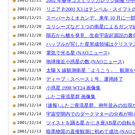
2001/12/21
2002 年春季コズミックカレッジ開催 
2001/12/21
リニア P/2001 X3 はテンペル・スイ
2001/12/21
スーパーカミオカンデ、来年 10 月に一
2001/12/20
ユリシーズなど 3 つの衛星によるガン
2001/12/20
隕石から糖を発見、生命宇宙起源説の裏
2001/12/20
ハッブルが写した星形成領域はクリスマ
2001/12/20
電気で光る星 (NAOニュース)
2001/12/20
地球接近小惑星の数 (NAOニュース)
2001/12/19
太陽 X 線観測衛星「ようこう」、観測を
2001/12/19
ディープ・スペース 1 号、運用終了
2001/12/18
小惑星 1998 WT24 画像集
2001/12/18
ふたご座流星群 画像集
2001/12/14
[速報] ふたご座流星群、例年並みの出現
2001/12/14
宇宙空間内でのダークマターの分布が明
2001/12/14
ツイストを踊る星 かじき座AB星の自転
2001/12/13
暗黒物質の直接観測に初めて成功 (NAO