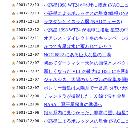
2001/12/13
小惑星1998 WT24が地球に接近 (NAOニ
2001/12/13
小惑星によるポルックスの星食(続報) (N
2001/12/13
ラマダンとイスラム暦 (NAOニュース)
2001/12/12
小惑星 1998 WT24 が地球に接近 星
2001/12/11
オアシス・ダイレクト冬のキャンペーン
2001/12/10
かつて火星は水に覆われていた？
2001/12/07
NGC 6822 にある巨大な星の工場
2001/12/07
初めてダークマター天体の画像とスペク
2001/12/07
新しくなった VLT の能力は HST にも匹
2001/12/07
ジェネシス、太陽のサンプルの収集を開
2001/12/07
ボレリー彗星は太陽系で一番黒っぽい天
2001/12/06
チャンドラが撮影した、X 線で見た金星
2001/12/06
NASA、冥王星探査の準備へ
2001/12/06
銀河系内に見つかった、非常に重い恒星
2001/12/06
小惑星によるポルックスの星食 (NAOニ