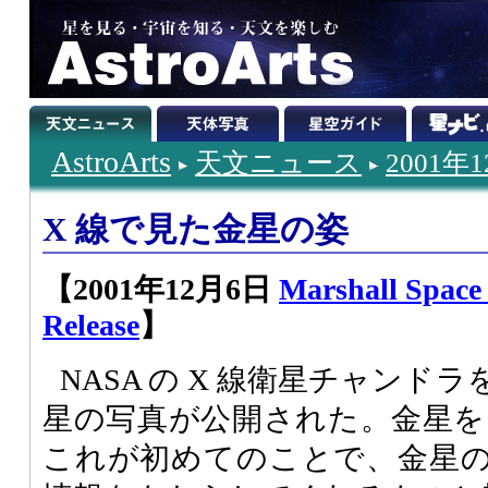
AstroArts
天文ニュース
2001年
X 線で見た金星の姿
【2001年12月6日
Marshall Space 
Release
】
NASA の X 線衛星チャンド
星の写真が公開された。金星を 
これが初めてのことで、金星