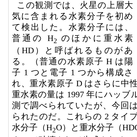
この観測では、火星の上層大
気に含まれる水素分子を初め
て検出した。水素分子には、
普通の H
のほかに重水素
2
（HD）と呼ばれるものがあ
る。（普通の水素原子 H は陽
子 1 つと電子 1 つから構成さ
れ、重水素原子 D はさらに中性
重水素の量は 1997 年にハッ
測で調べられていたが、今回
られたのだ。これらの 2 タイ
水分子（H
O）と重水分子（H
2