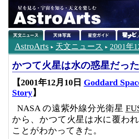
AstroArts
天文ニュース
2001年
かつて火星は水の惑星だっ
【2001年12月10日
Goddard Space
Story
】
NASA の遠紫外線分光衛星
FU
から、かつて火星は水に覆わ
ことがわかってきた。