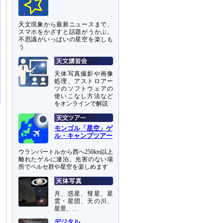
天文現象から最新ニュースまで、
スマホをかざすと話題がうかぶ。
不思議がいっぱいの星空を楽しも
う
天体写真撮影や画像
処理、アストロアー
ツのソフトウェアの
使いこなし方法など
をオンラインで解説
モンゴル「星空」ゲ
ル・キャンプツアー
ウランバートルから西へ250km以上
離れたゲルに連泊。光害のない場
所でペルセ群や星空を楽しめます
月、惑星、彗星、星
雲・星団、天の川、
星景、…
デジタル