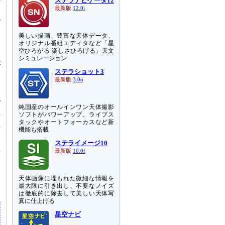
ステラナビゲータ12
、
最新版
12.0i
ル
よ
美しい描画、豊富な天体データ、
し
オリジナル番組エディタなど「星
空ひろがる 楽しさひろげる」天文
シミュレーション
が
ステラショット3
マ
最新版
3.0o
ク
星
ブ
純国産のオールインワン天体撮影
決
ソフトがパワーアップ。ライブス
タックやオートフォーカスなど新
巨
機能も搭載
ステライメージ10
生
最新版
10.0f
て
そ
た
天体画像に埋もれた微細な情報を
最大限に引き出し、不要なノイズ
は徹底的に除去して美しい天体写
真に仕上げる
星空ナビ