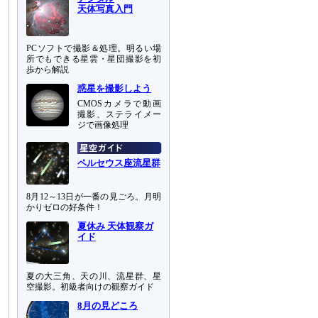
天体写真入門
PCソフトで撮影＆処理。明るい場
所でもできる星雲・星団撮影を初
歩から解説
惑星を撮影しよう
CMOSカメラで動画
撮影、ステライメー
ジで画像処理
ペルセウス座流星群
8月12～13日が一番の見ごろ。月明
かりゼロの好条件！
夏休み 天体観察ガ
イド
夏の大三角、天の川、流星群、星
空撮影。初級者向けの観察ガイド
8月の見どころ