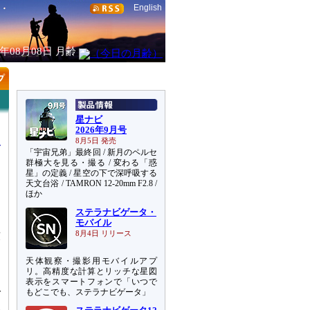
English
6年08月08日
月齢
星ナビ
2026年9月号
8月5日 発売
「宇宙兄弟」最終回 / 新月のペルセ
群極大を見る・撮る / 変わる「惑
星」の定義 / 星空の下で深呼吸する
天文台浴 / TAMRON 12-20mm F2.8 /
ッ
ほか
と
ステラナビゲータ・
モバイル
噴
8月4日 リリース
き
天体観察・撮影用モバイルアプ
リ。高精度な計算とリッチな星図
ッ
表示をスマートフォンで「いつで
もどこでも、ステラナビゲータ」
ブ
外