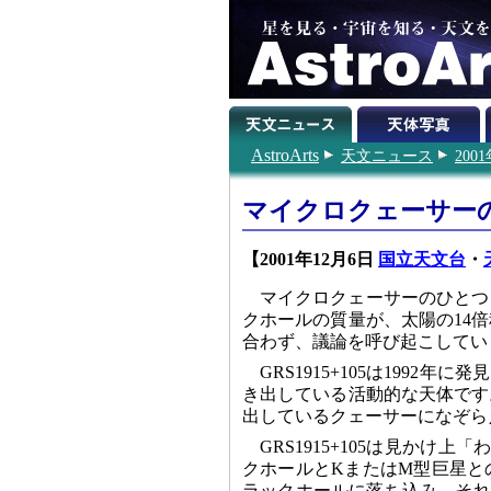
AstroArts
天文ニュース
200
マイクロクェーサー
【2001年12月6日
国立天文台
・
マイクロクェーサーのひとつとし
クホールの質量が、太陽の14
合わず、議論を呼び起こしてい
GRS1915+105は199
き出している活動的な天体です
出しているクェーサーになぞら
GRS1915+105は見か
クホールとKまたはM型巨星と
ラックホールに落ち込み、それ