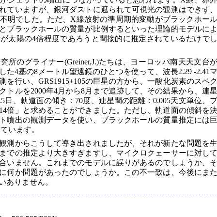
れていますが、銀河ダストに遮られて可視光の観測はできず
不明でした。ただ、X線放射の準周期的変動がブラックホー
とブラックホールの質量が比例するといった理論的モデルに
が太陽の4倍程度であろうと間接的に推定されているだけで
のグライナー(Greiner,J.)たちは、ヨーロッパ南天天文台
4基の8メートル望遠鏡のひとつを使って、波長2.29 -2.41
を行い、GRS1915+105の巨星の方から、一酸化炭素のスペ
トルを2000年4月から8月まで追跡して、その結果から、連
5日、軌道面の傾き：70度、連星間の距離：0.005天文単位、
14倍」と求めることができました。ただし、軌道面の傾斜を
ト噴出の観測データを使い、ブラックホールの質量推定には
しています。
観測からこうして導き出されましたが、それが新たな問題を
までの推定より大きすぎますし、マイクロクェーサーに対し
合いません。これまでのモデルに誤りがあるのでしょうか、
に何か問題があったのでしょうか。この不一致は、今後にま
いありません。