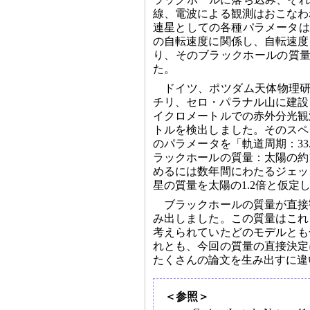
線、電波による観測はおこなわ
連星としての各種パラメータは
の自転速度に関係し、自転速度
り、そのブラックホールの質量
た。
ドイツ、ポツダム天体物理研究所
チリ、セロ・パラナル山に建設した
イクロメートルでの赤外分光観測
トルを検出しました。そのスペク
のパラメータを「軌道周期：33.
ラックホールの質量：太陽の約
めるには数年間にわたるジェッ
星の質量を太陽の1.2倍と仮定
ブラックホールの質量が直接
み出しました。この質量はこれ
考えられていたどのモデルとも
れとも、今回の質量の直接決定
たくさんの論文を生み出すに違
＜参照＞