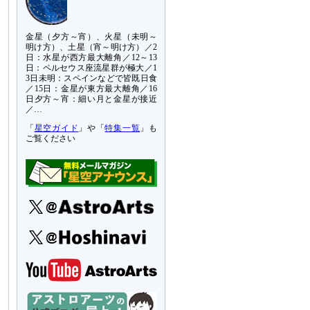
金星（夕方～宵）、火星（未明～
明け方）、土星（宵～明け方）／2
日：水星が西方最大離角／12～13
日：ペルセウス座流星群が極大／1
3日未明：スペインなどで皆既日食
／15日：金星が東方最大離角／16
日夕方～宵：細い月と金星が接近
／…
「
星空ガイド
」や「
特集一覧
」も
ご覧ください