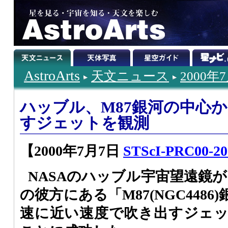
AstroArts
天文ニュース
2000年
ハッブル、M87銀河の中心
すジェットを観測
【2000年7月7日
STScI-PRC00-20 
NASAのハッブル宇宙望遠鏡
の彼方にある「M87(NGC448
速に近い速度で吹き出すジェ