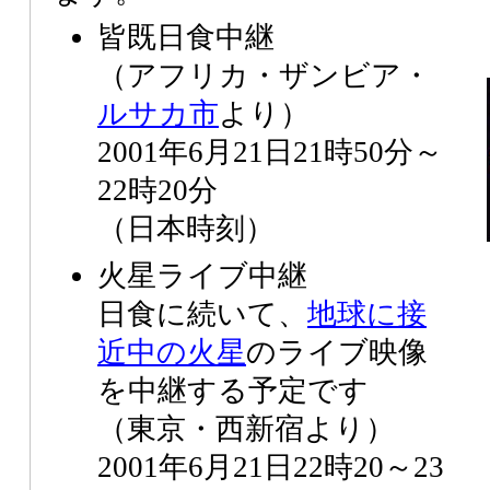
皆既日食中継
（アフリカ・ザンビア・
ルサカ市
より）
2001年6月21日21時50分～
22時20分
（日本時刻）
火星ライブ中継
日食に続いて、
地球に接
近中の火星
のライブ映像
を中継する予定です
（東京・西新宿より）
2001年6月21日22時20～23