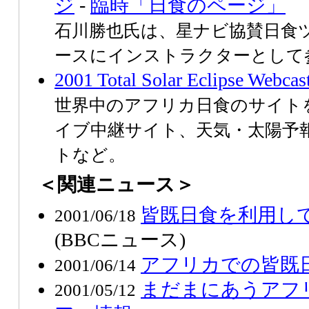
ジ
-
臨時「日食のページ」
石川勝也氏は、星ナビ協賛日食
ースにインストラクターとして
2001 Total Solar Eclipse Webcas
世界中のアフリカ日食のサイト
イブ中継サイト、天気・太陽予
トなど。
＜関連ニュース＞
皆既日食を利用し
2001/06/18
(BBCニュース)
アフリカでの皆既
2001/06/14
まだまにあうアフ
2001/05/12