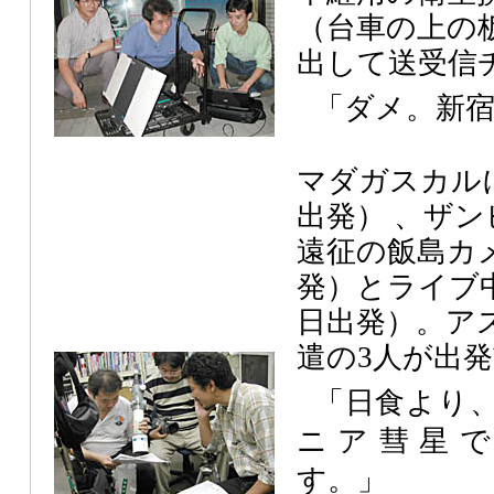
（台車の上の
出して送受信
「ダメ。新
マダガスカルに赴
出発） 、ザ
遠征の飯島カ
発）とライブ
日出発）。ア
遣の3人が出
「日食より
ニア彗星
す。」