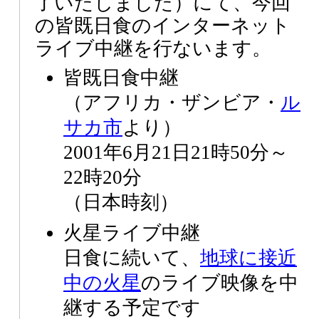
了いたしました）にて、今回
の皆既日食のインターネット
ライブ中継を行ないます。
皆既日食中継
（アフリカ・ザンビア・
ル
サカ市
より）
2001年6月21日21時50分～
22時20分
（日本時刻）
火星ライブ中継
日食に続いて、
地球に接近
中の火星
のライブ映像を中
継する予定です